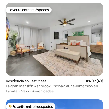
Favorito entre huéspedes
Favorito entre huéspedes
Residencia en East Mesa
Calificación 
4.92 (49)
La gran mansión Ashbrook Piscina-Sauna-Inmersión en
agua fría
Familiar
·
Valor
·
Amenidades
Favorito entre huéspedes
De los mejores en Favorito entre huéspedes