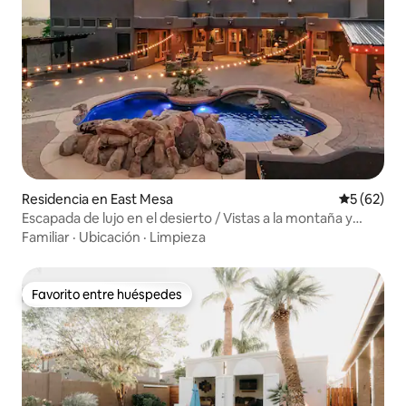
Residencia en East Mesa
Calificaci
5 (62)
Escapada de lujo en el desierto / Vistas a la montaña y
alberca privada
Familiar
·
Ubicación
·
Limpieza
Favorito entre huéspedes
Favorito entre huéspedes