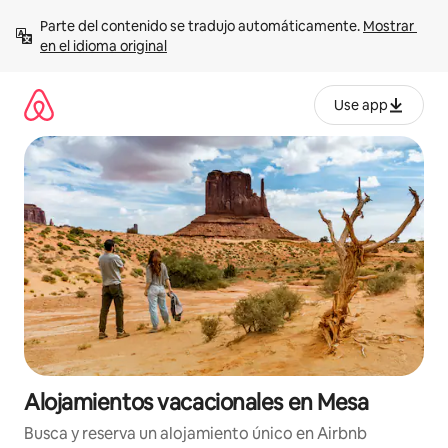
Ir
Parte del contenido se tradujo automáticamente. 
Mostrar 
al
en el idioma original
contenido
Use app
Alojamientos vacacionales en Mesa
Busca y reserva un alojamiento único en Airbnb