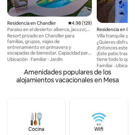
Residencia en Chandler
Calificación promedio: 4.98 de 5
4.98 (129)
Paraíso en el desierto: alberca, jacuzzi,
Residencia en Gilb
sauna y minigolf
Resort privado en Chandler para
Villa tranquila: pis
familias, grupos, viajes de
climatizada/miste
¿Quieres disfrutar
entrenamiento en primavera y
¡Entonces este luga
escapadas de bienestar. Capacidad para
¡Este patio trase
10 personas con 3 recámaras, 3 baños,
Ubicación
·
Familiar
·
Jardín
tiene todo lo que 
Wi-Fi rápido, espacio de trabajo, TV con
en tu propio centro
Familiar
·
Ubicació
streaming, juegos, equipo para niños y
Amenidades populares de los
Piscina climatizada
una cocina totalmente equipada.
caliente. - Sistem
alojamientos vacacionales en Mesa
Relájate en la alberca
patio de grado co
climatizada/refrigerada, el jacuzzi, la
-Yard Games - Mes
sauna o el patio cubierto, y luego
libre. - TV intelige
disfruta del minigolf, la fogata, la parrilla,
de fuego - Tumbonas. En el i
los juguetes para la alberca y el comedor
disfrutarás de est
al aire libre. Diseñado para la comodidad,
decorada con una
la conexión y la diversión al estilo de un
equipada y recién
resort sin salir de casa.
baños renovados 
Cocina
Wifi