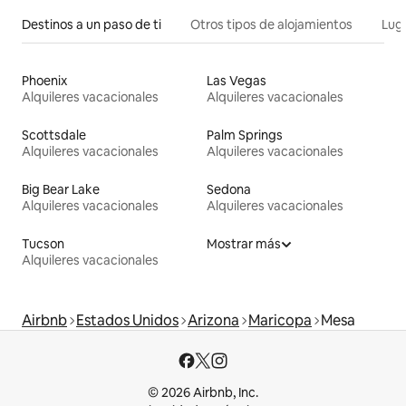
Destinos a un paso de ti
Otros tipos de alojamientos
Lug
Phoenix
Las Vegas
Alquileres vacacionales
Alquileres vacacionales
Scottsdale
Palm Springs
Alquileres vacacionales
Alquileres vacacionales
Big Bear Lake
Sedona
Alquileres vacacionales
Alquileres vacacionales
Tucson
Mostrar más
Alquileres vacacionales
Airbnb
Estados Unidos
Arizona
Maricopa
Mesa
© 2026 Airbnb, Inc.