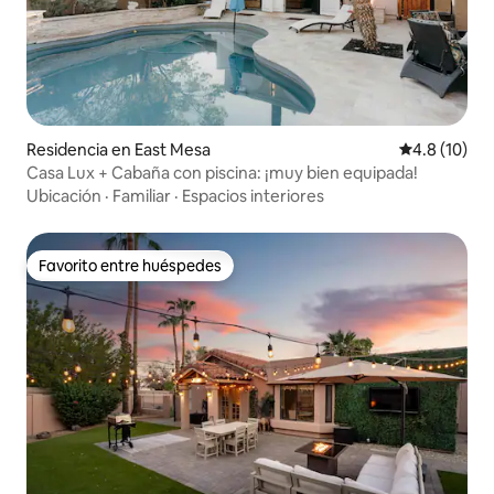
Residencia en East Mesa
Calificación
4.8 (10)
Casa Lux + Cabaña con piscina: ¡muy bien equipada!
Ubicación
·
Familiar
·
Espacios interiores
Favorito entre huéspedes
Favorito entre huéspedes