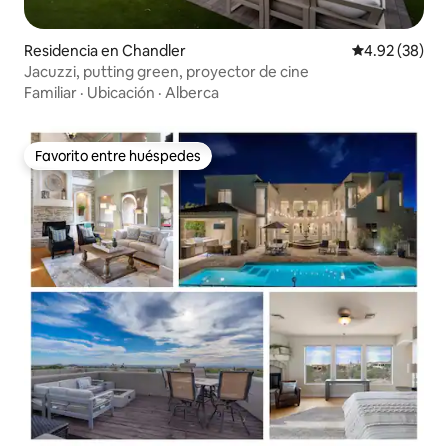
Residencia en Chandler
Calificación p
4.92 (38)
Jacuzzi, putting green, proyector de cine
Familiar
·
Ubicación
·
Alberca
Favorito entre huéspedes
Favorito entre huéspedes