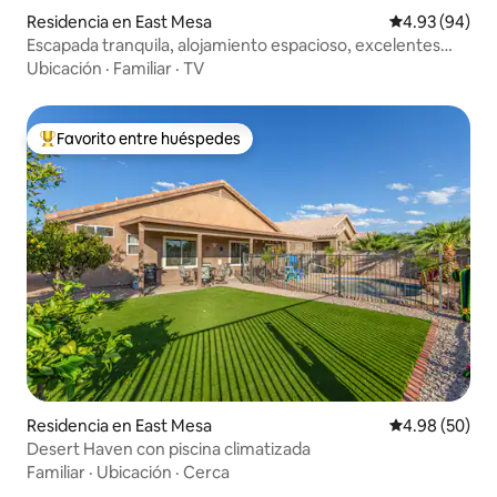
Residencia en East Mesa
Calificación p
4.93 (94)
Escapada tranquila, alojamiento espacioso, excelentes
vistas, piscina
Ubicación
·
Familiar
·
TV
Favorito entre huéspedes
De los mejores en Favorito entre huéspedes
Residencia en East Mesa
Calificación p
4.98 (50)
Desert Haven con piscina climatizada
Familiar
·
Ubicación
·
Cerca