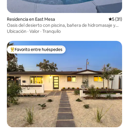
Residencia en East Mesa
Calificaci
5 (31)
Oasis del desierto con piscina, bañera de hidromasaje y
sauna en East Mesa
Ubicación
·
Valor
·
Tranquilo
Favorito entre huéspedes
De los mejores en Favorito entre huéspedes