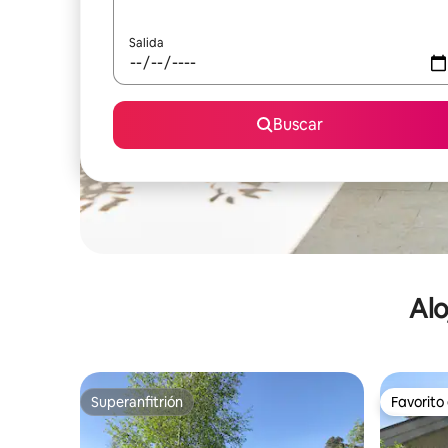
Salida
Buscar
Alo
Superanfitrión
Favorito
Superanfitrión
Favorito