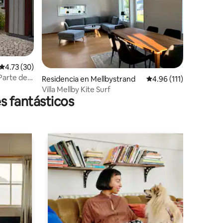
Calificación promedio: 4.73 de 5; 30 evaluaciones
4.73 (30)
 Parte de
iones
Residencia en Mellbystrand
Calificación promedio:
4.96 (111)
Villa Mellby Kite Surf
s fantásticos