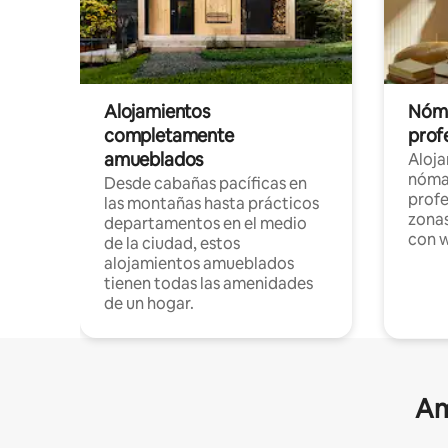
Alojamientos
Nóma
completamente
profe
amueblados
Aloj
nómad
Desde cabañas pacíficas en
profe
las montañas hasta prácticos
zonas
departamentos en el medio
con w
de la ciudad, estos
alojamientos amueblados
tienen todas las amenidades
de un hogar.
Am