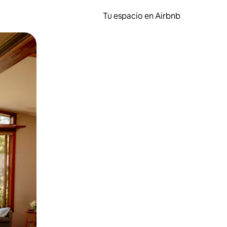
Tu espacio en Airbnb
ien tocando y deslizando la pantalla.