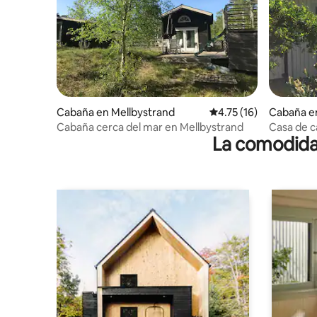
Cabaña en Mellbystrand
Calificación promedio:
4.75 (16)
Cabaña e
Cabaña cerca del mar en Mellbystrand
Casa de 
La comodidad