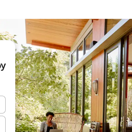
by
vegar usando las teclas de las flechas hacia arriba y hacia abajo, o b