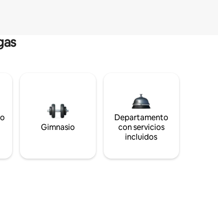
gas
to
Departamento
s
Gimnasio
con servicios
incluidos