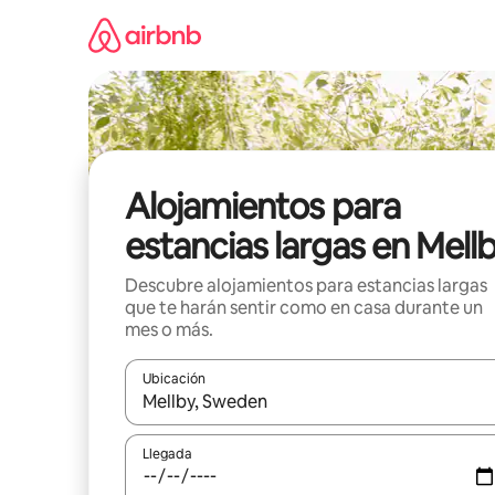
Ir
al
contenido
Alojamientos para
estancias largas en Mell
Descubre alojamientos para estancias largas
que te harán sentir como en casa durante un
mes o más.
Ubicación
Cuando los resultados estén disponibles, podrás na
Llegada