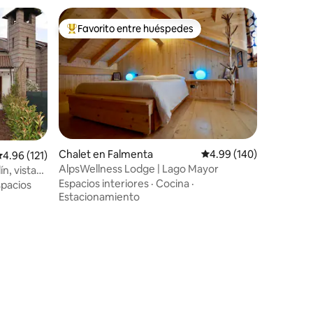
Favorito entre huéspedes
re huéspedes
De los mejores en Favorito entre huéspedes
Chalet en Falmenta
Calificación promedio: 
4.99 (140)
alificación promedio: 4.96 de 5; 121 evaluaciones
4.96 (121)
AlpsWellness Lodge | Lago Mayor
ín, vistas
Espacios interiores
·
Cocina
·
spacios
Estacionamiento