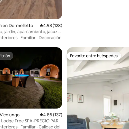
a en Dormelletto
Calificación promedio: 4.93 de 5; 128 evaluac
4.93 (128)
, jardín, aparcamiento, jacuzzi.
go.
nteriores
·
Familiar
·
Decoración
itrión
Favorito entre huéspedes
itrión
Favorito entre huéspedes
4.89 de 5; 217 evaluaciones
Vicolungo
Calificación promedio: 4.86 de 5; 137 evaluac
4.86 (137)
o Lodge Free SPA-PRECIO PARA
 (1 habitación)
nteriores
·
Familiar
·
Calidad del