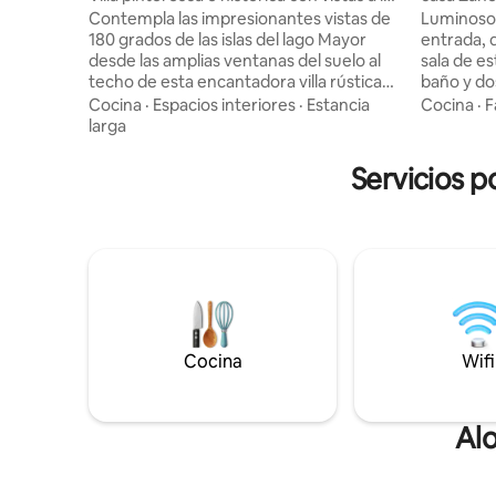
isla
Contempla las impresionantes vistas de
Luminoso
180 grados de las islas del lago Mayor
entrada, 
desde las amplias ventanas del suelo al
sala de es
techo de esta encantadora villa rústica
baño y do
de piedra de 230 años. Los muebles
con vistas
Cocina
·
Espacios interiores
·
Estancia
Cocina
·
F
antiguos complementan perfectamente
pequeño 
larga
la arquitectura histórica. La casa está en
de vegeta
3 plantas, por lo que es necesario subir y
kilómetros
Servicios p
bajar escaleras. El dormitorio principal
estación 
está en la planta superior y el segundo
relajarte 
dormitorio (dos camas individuales) y el
descubre 
baño en la planta más baja. Ideal para
ofrece el 
parejas y familias, pero no para personas
prevé una 
mayores o grupos de 4 adultos.
CAD que s
Cocina
Wifi
Alo