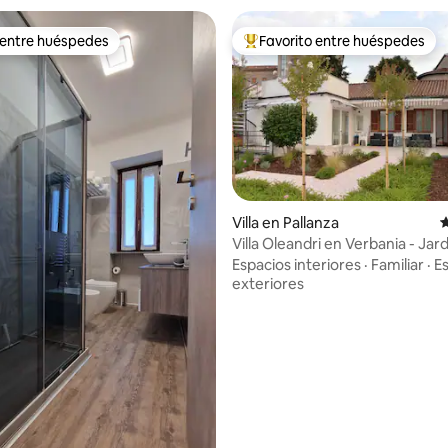
 entre huéspedes
Favorito entre huéspedes
 entre huéspedes
De los mejores en Favorito ent
Villa en Pallanza
C
4.96 de 5; 120 evaluaciones
Villa Oleandri en Verbania - Jard
a la montaña
Espacios interiores
·
Familiar
·
E
exteriores