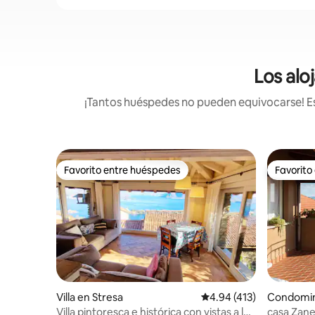
Los alo
¡Tantos huéspedes no pueden equivocarse! Est
Favorito entre huéspedes
Favorito
Favorito entre huéspedes
Favorito
Villa en Stresa
Calificación promedio: 
4.94 (413)
Condomin
Villa pintoresca e histórica con vistas a la
casa Zan