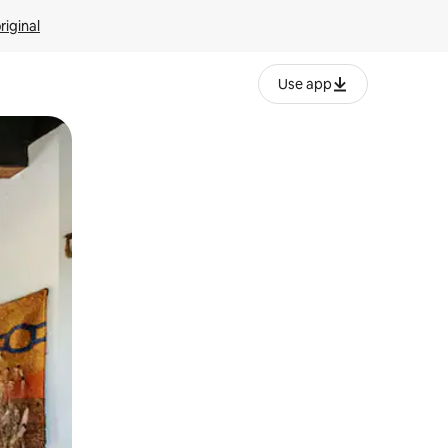
riginal
Use app
ien tocando y deslizando la pantalla.