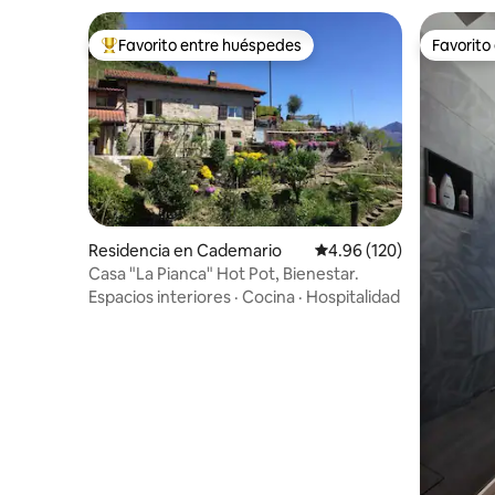
Favorito entre huéspedes
Favorito
De los mejores en Favorito entre huéspedes
Favorito
Residencia en Cademario
Calificación promedio: 
4.96 (120)
Casa "La Pianca" Hot Pot, Bienestar.
Espacios interiores
·
Cocina
·
Hospitalidad