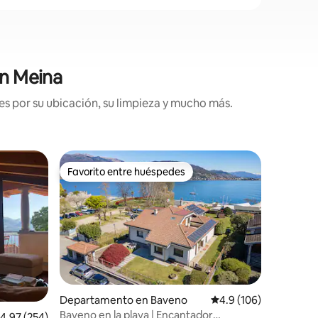
en Meina
es por su ubicación, su limpieza y mucho más.
Departa
Favorito entre huéspedes
Favorit
re huéspedes
Favorito entre huéspedes
Favorit
al Camp
Departam
Malpensa
Bienveni
completo
jardín pr
🌳 del Pa
aeropuer
Cocina
·
Ideal si 
por la zo
relajarte
distancia
iones
Departamento en Baveno
Calificación promedio:
4.9 (106)
lagos, mo
Baveno en la playa | Encantador
alificación promedio: 4.97 de 5; 254 evaluaciones
4.97 (254)
Fiera, Ma