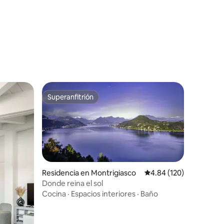
iones
Superanfitrión
Superanfitrión
Residencia en Montrigiasco
Calificación promedio: 
4.84 (120)
Donde reina el sol
Cocina
·
Espacios interiores
·
Baño
iones