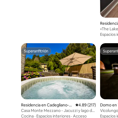
Residenci
«The Lake»
Vista al la
Espacios i
Superanfitrión
Superanf
Superanfitrión
Superanf
Residencia en Cadegliano-Vi
Calificación promedio: 
4.89 (217)
Domo en 
conago
Casa Monte Mezzano - Jacuzzi y lago de
Vicolung
Lugano
2 personas
Cocina
·
Espacios interiores
·
Acceso
Espacios i