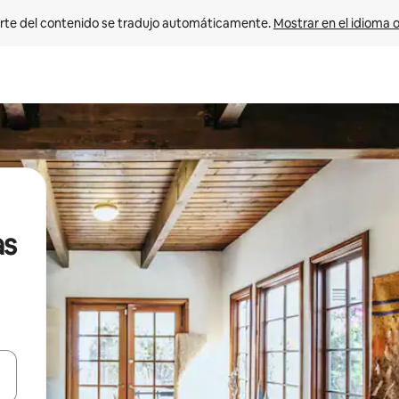
rte del contenido se tradujo automáticamente. 
Mostrar en el idioma o
as
vegar usando las teclas de las flechas hacia arriba y hacia abajo, o b