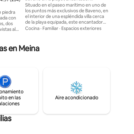
apartamento con jardín
Situado en el paseo marítimo en uno de
fácil acces
los puntos más exclusivos de Baveno, en
permiten perros.
 piedra
el interior de una espléndida villa cerca
Código de
ada con
de la playa equipada, este encantador
IT01203
apartamento dispone de todas las
Cocina
·
Familiar
·
Espacios exteriores
istas al
comodidades, como aire acondicionado,
 balcón.
Smart TV y WiFi gratuito, así como de
Stresa, el
mobiliario elegante y amplios espacios,
ias en Meina
como un hermoso jardín, una sala de
añas.
estar muy luminosa, un gran sofá, un
derismo y
escritorio y una mesa de comedor, 3
 la
cómodas habitaciones dobles con
es
parqué, 2 baños, una cocina totalmente
equipada con horno, lavavajillas y
isitos
lavadora.
ionamiento
ito en las
Aire acondicionado
alaciones
lias