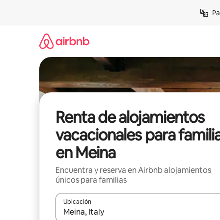
Ir
Pa
al
contenido
Renta de alojamientos
vacacionales para famili
en Meina
Encuentra y reserva en Airbnb alojamientos
únicos para familias
Ubicación
Cuando los resultados estén disponibles, podrás na