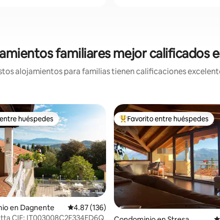
jamientos familiares mejor calificados 
os alojamientos para familias tienen calificaciones excelent
 entre huéspedes
Favorito entre huéspedes
 entre huéspedes
De los mejores en Favorito ent
4.94 de 5; 413 evaluaciones
io en Dagnente
Calificación promedio: 4.87 de 5; 136 evaluac
4.87 (136)
etta CIF: IT003008C2F334ED6Q
Condominio en Stresa
C