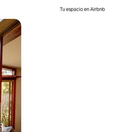
Tu espacio en Airbnb
ien tocando y deslizando la pantalla.