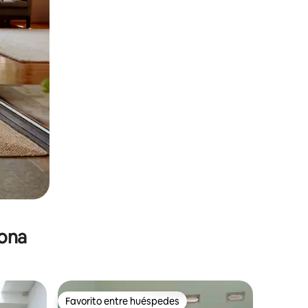
zona
Favorito entre huéspedes
Favorito entre huéspedes