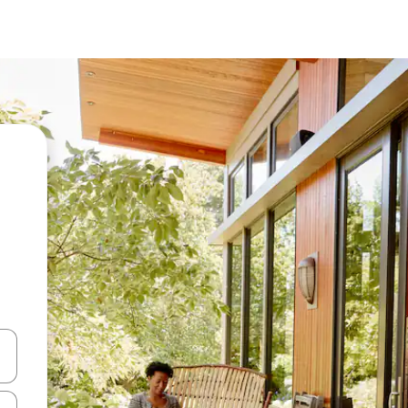
vegar usando las teclas de las flechas hacia arriba y hacia abajo, o b