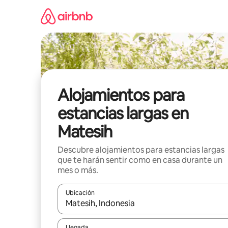
Ir
al
contenido
Alojamientos para
estancias largas en
Matesih
Descubre alojamientos para estancias largas
que te harán sentir como en casa durante un
mes o más.
Ubicación
Cuando los resultados estén disponibles, podrás na
Llegada