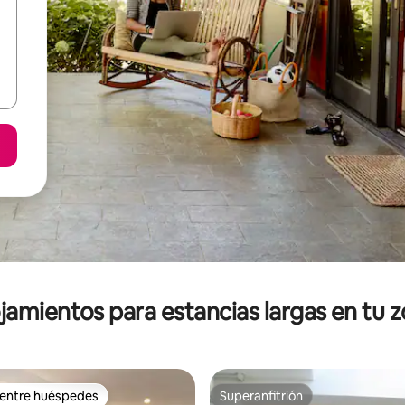
jamientos para estancias largas en tu 
 entre huéspedes
Superanfitrión
 entre huéspedes
Superanfitrión