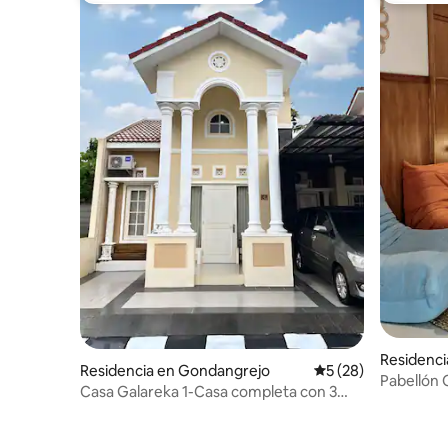
Residenci
Residencia en Gondangrejo
Calificación promed
5 (28)
Pabellón
Casa Galareka 1-Casa completa con 3
dormitorios en Solo