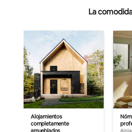
La comodidad
Alojamientos
Nóma
completamente
profe
amueblados
Aloj