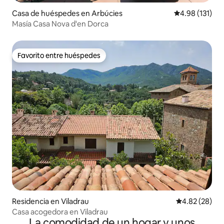
Casa de huéspedes en Arbúcies
Calificación p
4.98 (131)
Masía Casa Nova d'en Dorca
Favorito entre huéspedes
Favorito entre huéspedes
Residencia en Viladrau
Calificación p
4.82 (28)
Casa acogedora en Viladrau
La comodidad de un hogar y unos