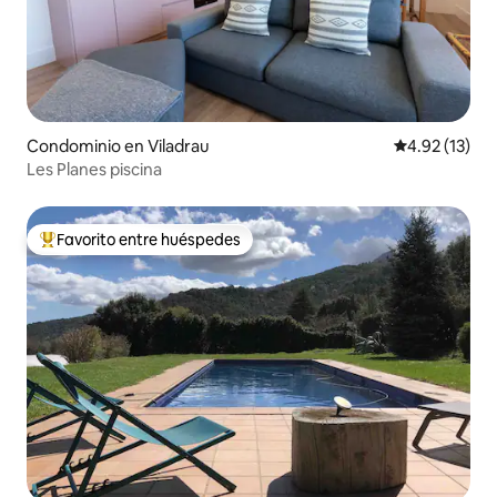
Condominio en Viladrau
Calificación 
4.92 (13)
Les Planes piscina
Favorito entre huéspedes
De los mejores en Favorito entre huéspedes