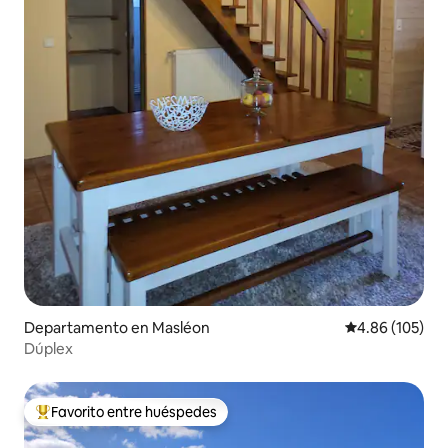
Departamento en Masléon
Calificación pr
4.86 (105)
Dúplex
Favorito entre huéspedes
De los mejores en Favorito entre huéspedes