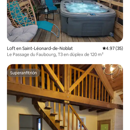
Loft en Saint-Léonard-de-Noblat
Calificación 
4.97 (35)
Le Passage du Faubourg, T3 en dúplex de 120 m²
Superanfitrión
Superanfitrión