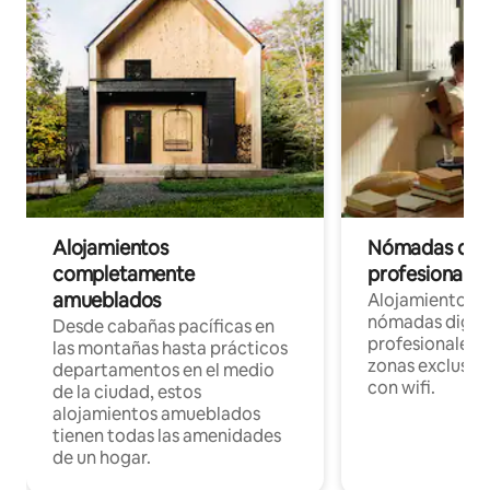
Alojamientos
Nómadas digit
completamente
profesionales 
amueblados
Alojamientos 
nómadas digita
Desde cabañas pacíficas en
profesionales d
las montañas hasta prácticos
zonas exclusiva
departamentos en el medio
con wifi.
de la ciudad, estos
alojamientos amueblados
tienen todas las amenidades
de un hogar.