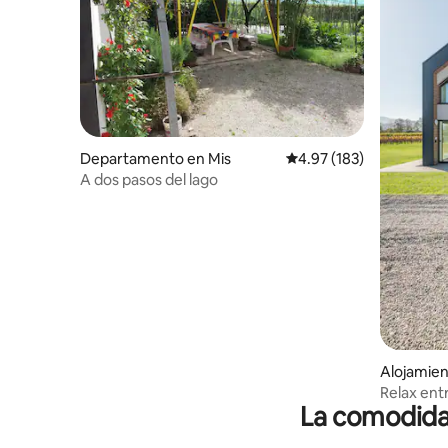
Departamento en Mis
Calificación promedio: 
4.97 (183)
A dos pasos del lago
Alojamien
a
Relax entr
La comodidad
Dolomita