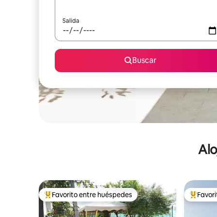
Salida
Buscar
Alo
Favorito entre huéspedes
Favor
De los mejores en Favorito entre huéspedes
De los m