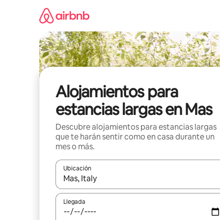
Ir
al
contenido
Alojamientos para
estancias largas en Mas
Descubre alojamientos para estancias largas
que te harán sentir como en casa durante un
mes o más.
Ubicación
Cuando los resultados estén disponibles, podrás na
Llegada