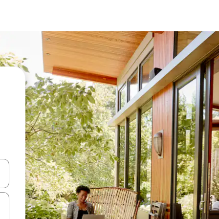
vegar usando las teclas de las flechas hacia arriba y hacia abajo, o b