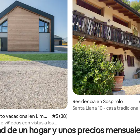
4.97 de 5; 183 evaluaciones
Residencia en Sospirolo
Santa Liana 10 - casa tradicional
Mis
to vacacional en Liman
Calificación promedio: 5 de 5; 38 evaluac
5 (38)
e viñedos con vistas a los
 de un hogar y unos precios mensuale
s