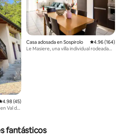
Casa adosada en Sospirolo
Calificación promedio: 
4.96 (164)
Le Masiere, una villa individual rodeada
de naturaleza
Calificación promedio: 4.98 de 5; 45 evaluaciones
4.98 (45)
 en Val del
iones
s fantásticos