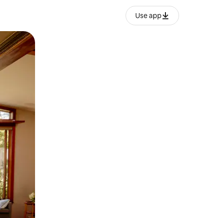
Use app
ien tocando y deslizando la pantalla.