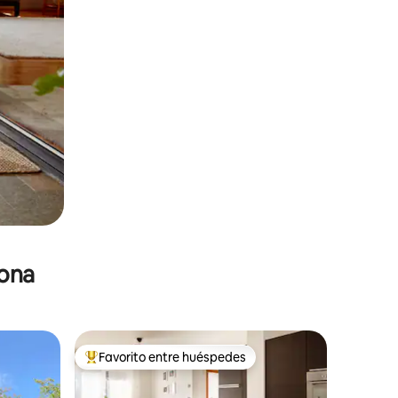
zona
Favorito entre huéspedes
re huéspedes
De los mejores en Favorito entre huéspedes