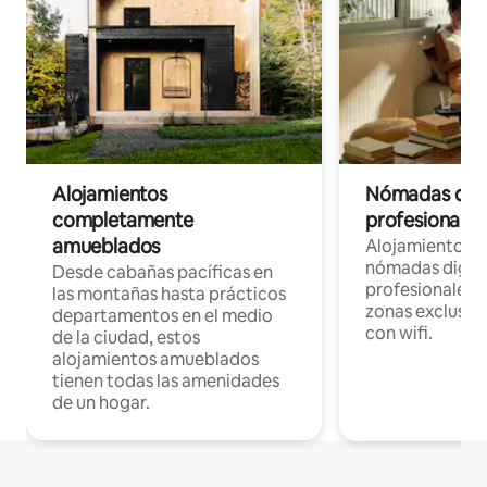
Alojamientos
Nómadas digit
completamente
profesionales 
amueblados
Alojamientos 
nómadas digita
Desde cabañas pacíficas en
profesionales d
las montañas hasta prácticos
zonas exclusiva
departamentos en el medio
con wifi.
de la ciudad, estos
alojamientos amueblados
tienen todas las amenidades
de un hogar.