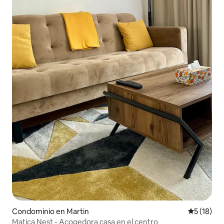
Condominio en Martin
Calificaci
5 (18)
Matica Nest - Acogedora casa en el centro