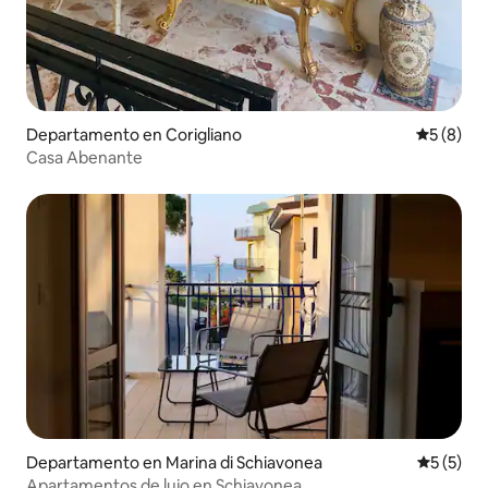
Departamento en Corigliano
Calificac
5 (8)
Casa Abenante
Departamento en Marina di Schiavonea
Calificac
5 (5)
Apartamentos de lujo en Schiavonea