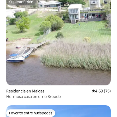
Superanfitrión
Superanfitrión
Residencia en Malgas
Calificación p
4.69 (75)
Hermosa casa en el río Breede
Favorito entre huéspedes
Favorito entre huéspedes