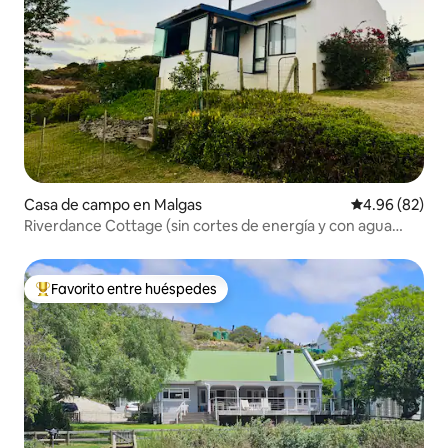
Casa de campo en Malgas
Calificación p
4.96 (82)
Riverdance Cottage (sin cortes de energía y con agua
potable)
Favorito entre huéspedes
De los mejores en Favorito entre huéspedes