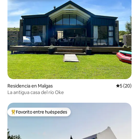
Residencia en Malgas
Calificaci
5 (20)
La antigua casa del río Oke
Favorito entre huéspedes
De los mejores en Favorito entre huéspedes