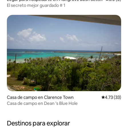
ment
El secreto mejor guardado # 1
Casa de campo en Clarence Town
Calificación 
4.73 (33)
Casa de campo en Dean 's Blue Hole
Destinos para explorar