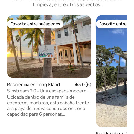
limpieza, entre otros aspectos.
Favorito entre huéspedes
Favorito entre h
Favorito entre huéspedes
Favorito entre h
Residencia en Long Island
Calificación promedio: 5.0 de
5.0 (6)
Slipstream 2.0 - Una escapada moderna
frente a la playa
Ubicada dentro de una familia de
cocoteros maduros, esta cabaña frente
a la playa de nueva construcción tiene
capacidad para 6 personas
cómodamente y ofrece impresionantes
vistas desde todas las habitaciones.
Entra directamente en las tranquilas
Residencia en McK