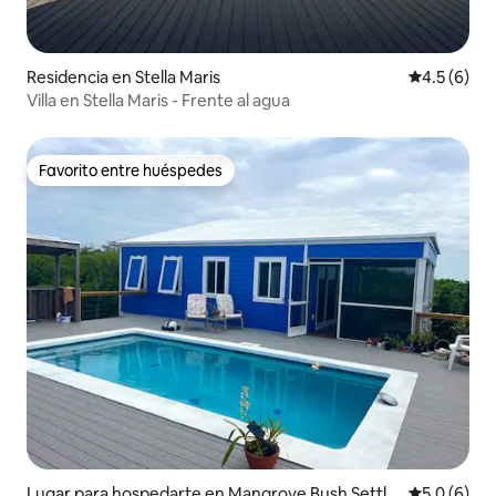
Residencia en Stella Maris
Calificació
4.5 (6)
Villa en Stella Maris - Frente al agua
Favorito entre huéspedes
Favorito entre huéspedes
Lugar para hospedarte en Mangrove Bush Settle
Calificació
5.0 (6)