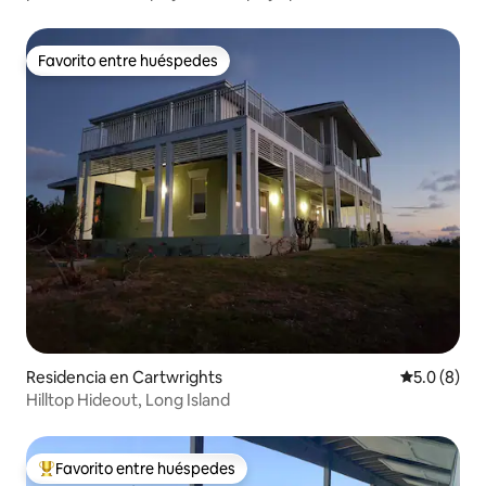
Favorito entre huéspedes
Favorito entre huéspedes
Residencia en Cartwrights
Calificació
5.0 (8)
Hilltop Hideout, Long Island
Favorito entre huéspedes
De los mejores en Favorito entre huéspedes