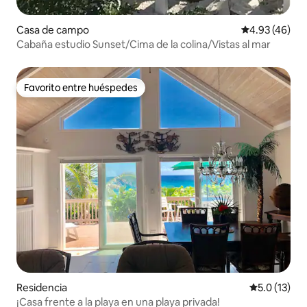
Casa de campo
Calificación 
4.93 (46)
Cabaña estudio Sunset/Cima de la colina/Vistas al mar
Favorito entre huéspedes
Favorito entre huéspedes
Residencia
Calificación
5.0 (13)
¡Casa frente a la playa en una playa privada!