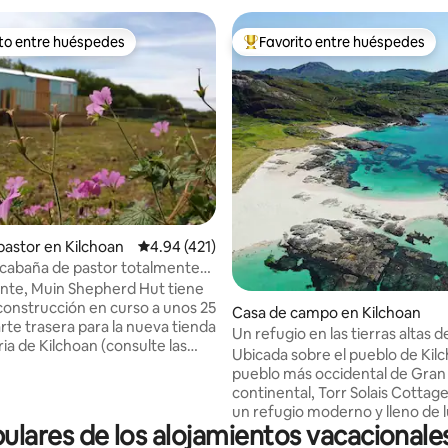
ito entre huéspedes
Favorito entre huéspedes
ejores en Favorito entre huéspedes
De los mejores en Favorito ent
4.94 de 5; 504 evaluaciones
pastor en Kilchoan
Calificación promedio: 4.94 de 5; 421 evaluac
4.94 (421)
cabaña de pastor totalmente
te, Muin Shepherd Hut tiene
construcción en curso a unos 25
Casa de campo en Kilchoan
rte trasera para la nueva tienda
Un refugio en las tierras altas d
ia de Kilchoan (consulte las
Ardnamurchan
Ubicada sobre el pueblo de Kilc
exterior para ver la proximidad).
pueblo más occidental de Gran
e completo con: una ducha de
continental, Torr Solais Cottag
inutos de agua caliente/5
un refugio moderno y lleno de 
ara recalentar), inodoro,
ares de los alojamientos vacacionale
vistas panorámicas al mar y a l
egadero Belfast, refrigerador,