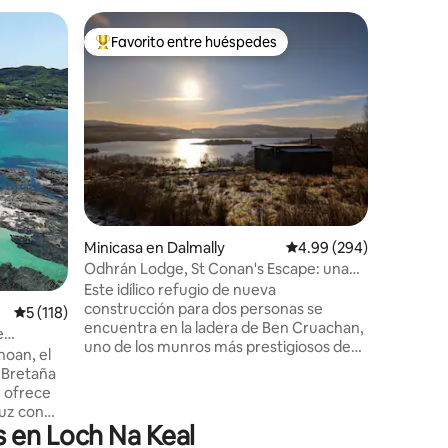
Minicasa 
Favorito entre huéspedes
Favor
re huéspedes
De los mejores en Favorito entre huéspedes
De los 
Minicasa 
Bienvenid
significa
donde el 
espectacu
mar sobre
de cerca 
construid
con un el
excelente
iones
que nece
Minicasa en Dalmally
Calificación promedio: 
4.99 (294)
sea tu e
Odhrán Lodge, St Conan's Escape: una
cocina t
casa con vistas
Este idílico refugio de nueva
inalámbri
construcción para dos personas se
Calificación promedio: 5 de 5; 118 evaluaciones
5 (118)
superking
encuentra en la ladera de Ben Cruachan,
e
enorme.
uno de los munros más prestigiosos de
hoan, el
Escocia. Con una estufa tradicional de
 Bretaña
leña, Odhrán Lodge, en St Conan's
e ofrece
Escape, ofrece un dormitorio tamaño
luz con
king con baño privado, junto con una
s en Loch Na Keal
a montaña.
cocina y un comedor, todos los