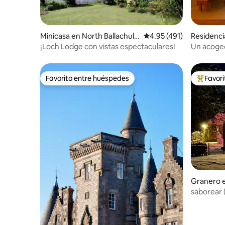
Minicasa en North Ballachulis
Calificación promedio: 
4.95 (491)
Residenci
h
¡Loch Lodge con vistas espectaculares!
Un acoged
vistas, c
Favorito entre huéspedes
Favor
Favorito entre huéspedes
De los m
Granero e
saborear 