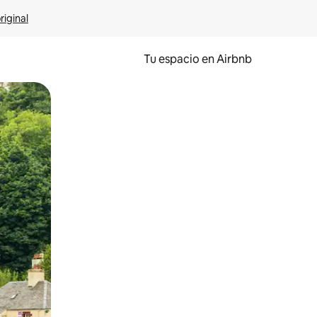
riginal
Tu espacio en Airbnb
ien tocando y deslizando la pantalla.