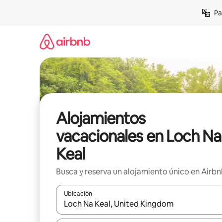
Ir
Pa
al
contenido
Alojamientos
vacacionales en Loch Na
Keal
Busca y reserva un alojamiento único en Airb
Ubicación
Cuando los resultados estén disponibles, podrás na