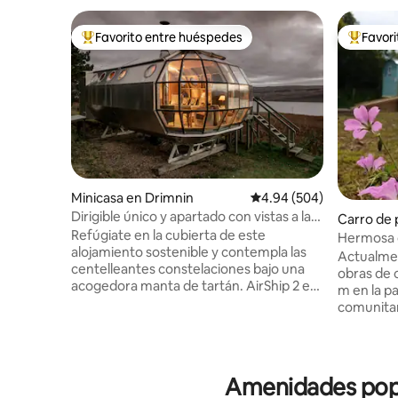
Favorito entre huéspedes
Favor
De los mejores en Favorito entre huéspedes
De los m
Minicasa en Drimnin
Calificación promedio: 
4.94 (504)
Dirigible único y apartado con vistas a las
Carro de 
Tierras Altas
Refúgiate en la cubierta de este
Hermosa 
alojamiento sostenible y contempla las
equipada.
Actualmen
centelleantes constelaciones bajo una
obras de 
acogedora manta de tartán. AirShip 2 es
m en la pa
una cápsula de aluminio icónica y aislada
comunitar
diseñada por Roderick James con vistas
fotos del 
al estrecho de Mull desde ventanas de
Muin vien
libélula. Airship002 es cómodo, peculiar y
2 kW (2 m
genial. No pretende ser un hotel de cinco
minutos p
Amenidades popul
estrellas. Las reseñas cuentan la historia.
lavabo, fr