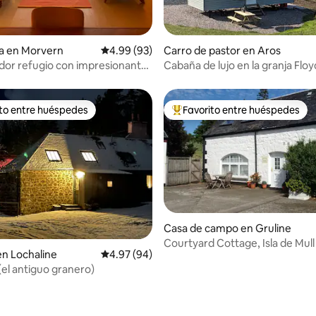
4.95 de 5; 491 evaluaciones
a en Morvern
Calificación promedio: 4.99 de 5; 93 evaluac
4.99 (93)
Carro de pastor en Aros
or refugio con impresionantes
Cabaña de lujo en la granja Flo
apacidad para 6 personas.
ito entre huéspedes
Favorito entre huéspedes
ejores en Favorito entre huéspedes
De los mejores en Favorito ent
Casa de campo en Gruline
Courtyard Cottage, Isla de Mull
n Lochaline
Calificación promedio: 4.97 de 5; 94 evaluac
4.97 (94)
(el antiguo granero)