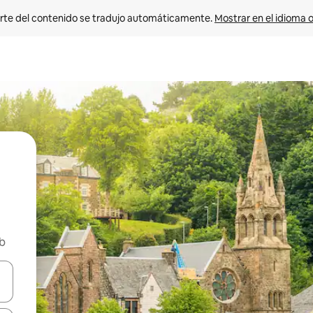
rte del contenido se tradujo automáticamente. 
Mostrar en el idioma o
nb
vegar usando las teclas de las flechas hacia arriba y hacia abajo, o b