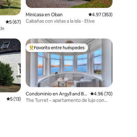
Minicasa en Oban
Calificación promedio: 
4.97 (353)
Cabañas con vistas a la isla - Etive
iones
Calificación promedio: 5 de 5; 67 evaluaciones
5 (67)
yde
Favorito entre huéspedes
re huéspedes
De los mejores en Favorito entre huéspedes
Condominio en Argyll and Bu
Calificación promedio:
4.96 (70)
Calificación promedio: 5 de 5; 13 evaluaciones
5 (13)
te Council
The Turret – apartamento de lujo con
vistas al mar
iones