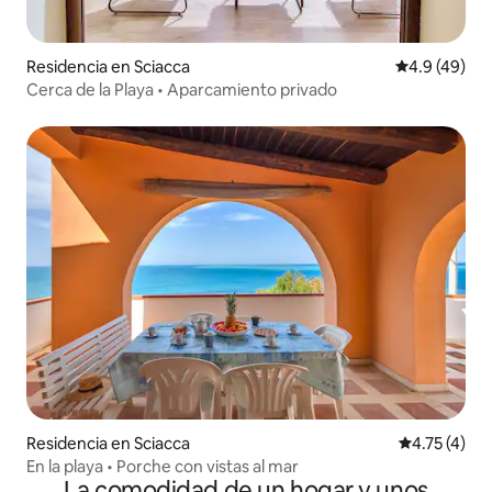
Residencia en Sciacca
Calificación
4.9 (49)
Cerca de la Playa • Aparcamiento privado
Residencia en Sciacca
Calificación
4.75 (4)
En la playa • Porche con vistas al mar
La comodidad de un hogar y unos