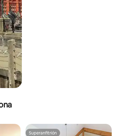
zona
Superanfitrión
Superanfitrión