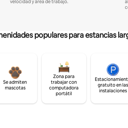
velocidad y área de trabajo.
a
c
enidades populares para estancias lar
Zona para
Estacionamien
Se admiten
trabajar con
gratuito en la
mascotas
computadora
instalaciones
portátil