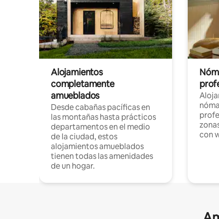
Alojamientos
Nóma
completamente
profe
amueblados
Aloj
nómad
Desde cabañas pacíficas en
profe
las montañas hasta prácticos
zonas
departamentos en el medio
con w
de la ciudad, estos
alojamientos amueblados
tienen todas las amenidades
de un hogar.
Am