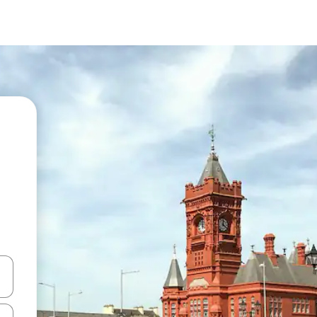
vegar usando las teclas de las flechas hacia arriba y hacia abajo, o b