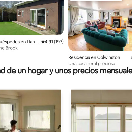
uéspedes en Llant
Calificación promedio: 4.91 de 5; 197 evaluac
4.91 (197)
he Brook
4.88 de 5; 104 evaluaciones
Residencia en Colwinston
Una casa rural preciosa
 de un hogar y unos precios mensuale