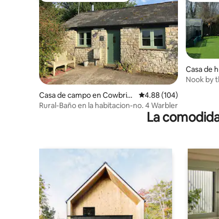
Casa de h
wit Major
Nook by t
Casa de campo en Cowbrid
Calificación promedio: 
4.88 (104)
ge
Rural-Baño en la habitacion-no. 4 Warbler
La comodidad