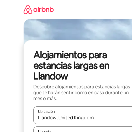
Ir
al
contenido
Alojamientos para
estancias largas en
Llandow
Descubre alojamientos para estancias largas
que te harán sentir como en casa durante un
mes o más.
Ubicación
Cuando los resultados estén disponibles, podrás na
Llegada