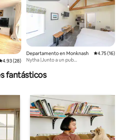
iones
Departamento en Monknash
Calificación promedio
4.75 (16)
Nytha |Junto a un pub
Calificación promedio: 4.93 de 5; 28 evaluaciones
4.93 (28)
galardonado|Escapada costera
s fantásticos