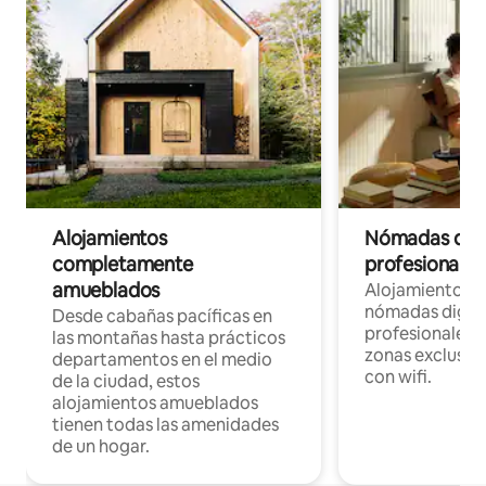
Alojamientos
Nómadas digit
completamente
profesionales 
amueblados
Alojamientos 
nómadas digita
Desde cabañas pacíficas en
profesionales d
las montañas hasta prácticos
zonas exclusiva
departamentos en el medio
con wifi.
de la ciudad, estos
alojamientos amueblados
tienen todas las amenidades
de un hogar.