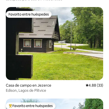
Favorito entre huéspedes
Favorito entre huéspedes
Casa de campo en Jezerce
Calificación p
4.88 (33)
Edison, Lagos de Plitvice
Favorito entre huéspedes
De los mejores en Favorito entre huéspedes