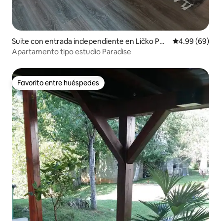
Suite con entrada independiente en Ličko Pet
Calificación p
4.99 (69)
rovo Selo
Apartamento tipo estudio Paradise
Favorito entre huéspedes
Favorito entre huéspedes