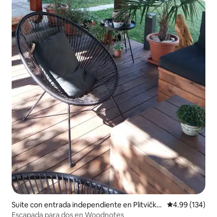
Suite con entrada independiente en Plitvička
Calificación pr
4.99 (134)
Jezera
Escapada para dos en Woodnotes