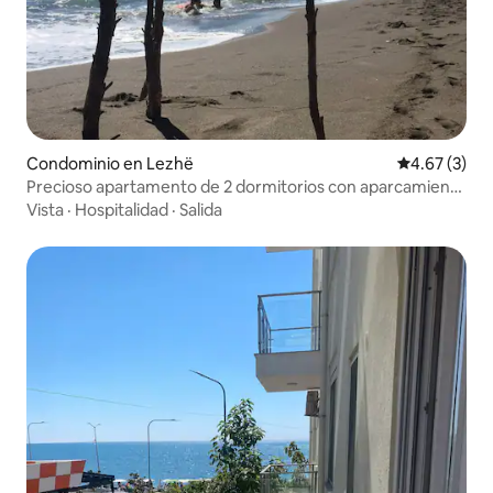
Condominio en Lezhë
Calificación
4.67 (3)
Precioso apartamento de 2 dormitorios con aparcamiento
gratuito en el lugar
Vista
·
Hospitalidad
·
Salida