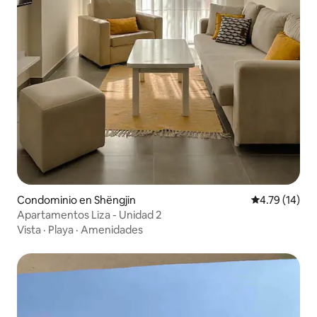
Condominio en Shëngjin
Calificación 
4.79 (14)
Apartamentos Liza - Unidad 2
Vista
·
Playa
·
Amenidades