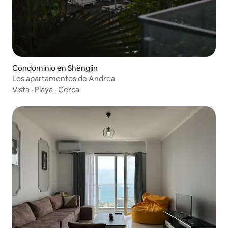
Condominio en Shëngjin
Los apartamentos de Andrea
Vista
·
Playa
·
Cerca