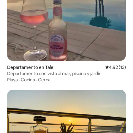
Departamento en Tale
Calificación 
4.92 (13)
Departamento con vista al mar, piscina y jardín
Playa
·
Cocina
·
Cerca