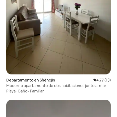
Departamento en Shëngjin
Calificación 
4.77 (13)
Moderno apartamento de dos habitaciones junto al mar
Playa
·
Baño
·
Familiar