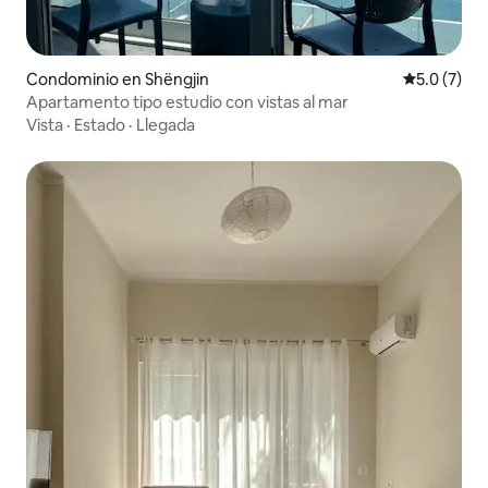
Condominio en Shëngjin
Calificació
5.0 (7)
Apartamento tipo estudio con vistas al mar
Vista
·
Estado
·
Llegada