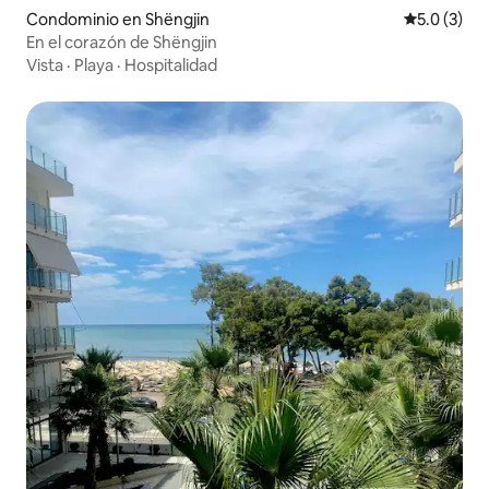
Condominio en Shëngjin
Calificació
5.0 (3)
En el corazón de Shëngjin
Vista
·
Playa
·
Hospitalidad