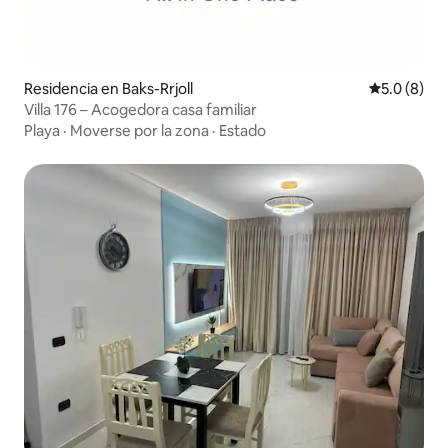
Residencia en Baks-Rrjoll
Calificació
5.0 (8)
Villa 176 – Acogedora casa familiar
Playa
·
Moverse por la zona
·
Estado