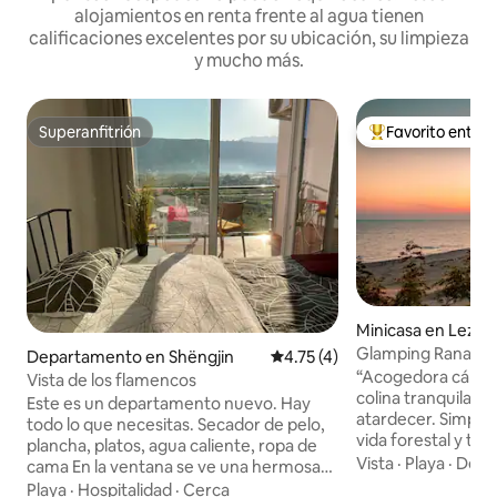
alojamientos en renta frente al agua tienen
calificaciones excelentes por su ubicación, su limpieza
y mucho más.
Superanfitrión
Favorito entre
Superanfitrión
De los mejores en
Minicasa en Lezhë
Glamping Rana e
Departamento en Shëngjin
Calificación promedio: 4.75 de
4.75 (4)
“Acogedora cápsul
Vista de los flamencos
colina tranquila con
Este es un departamento nuevo. Hay
atardecer. Simple, natural, rodeado de
todo lo que necesitas. Secador de pelo,
vida forestal y tota
plancha, platos, agua caliente, ropa de
brisa, escucha a lo
Vista
·
Playa
·
Deco
cama En la ventana se ve una hermosa
mariscos locales f
vista de las montañas y los estuarios. Hay
Playa
·
Hospitalidad
·
Cerca