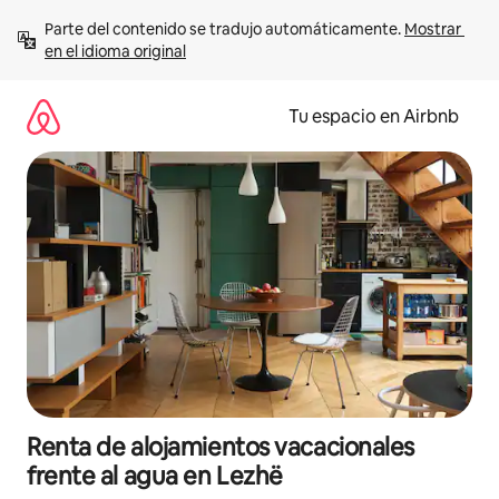
Ir
Parte del contenido se tradujo automáticamente. 
Mostrar 
al
en el idioma original
contenido
Tu espacio en Airbnb
Renta de alojamientos vacacionales
frente al agua en Lezhë