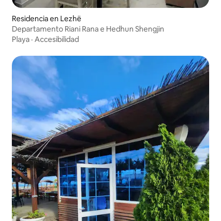
Residencia en Lezhë
Departamento Riani Rana e Hedhun Shengjin
Playa
·
Accesibilidad