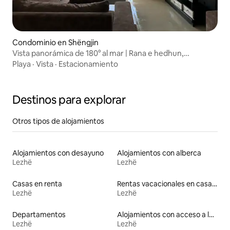
Condominio en Shëngjin
Vista panorámica de 180° al mar | Rana e hedhun,
apartamento
Playa
·
Vista
·
Estacionamiento
Destinos para explorar
Otros tipos de alojamientos
Alojamientos con desayuno
Alojamientos con alberca
Lezhë
Lezhë
Casas en renta
Rentas vacacionales en casas de huéspedes
Lezhë
Lezhë
Departamentos
Alojamientos con acceso a la playa
Lezhë
Lezhë