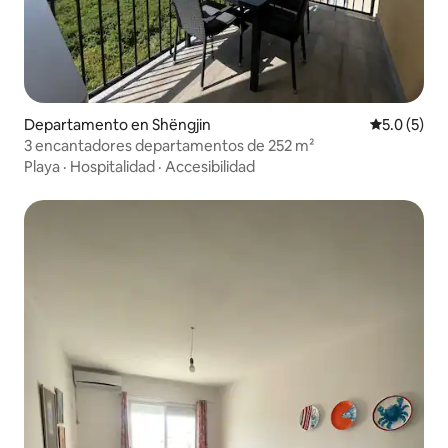
Departamento en Shëngjin
Calificació
5.0 (5)
3 encantadores departamentos de 252 m²
Playa
·
Hospitalidad
·
Accesibilidad