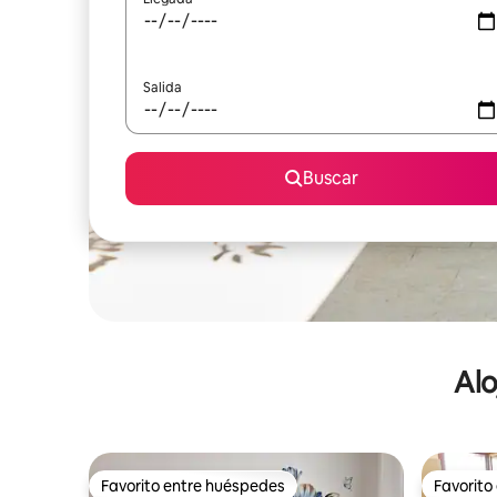
Salida
Buscar
Alo
Favorito entre huéspedes
Favorito
Favorito entre huéspedes
Favorito