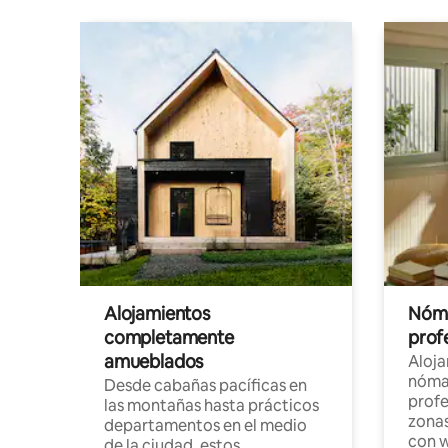
Alojamientos
Nóma
completamente
profe
amueblados
Aloj
nómad
Desde cabañas pacíficas en
profe
las montañas hasta prácticos
zonas
departamentos en el medio
con w
de la ciudad, estos