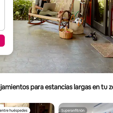
jamientos para estancias largas en tu 
 entre huéspedes
Superanfitrión
 entre huéspedes
Superanfitrión