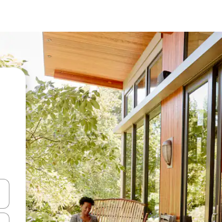
vegar usando las teclas de las flechas hacia arriba y hacia abajo, o b