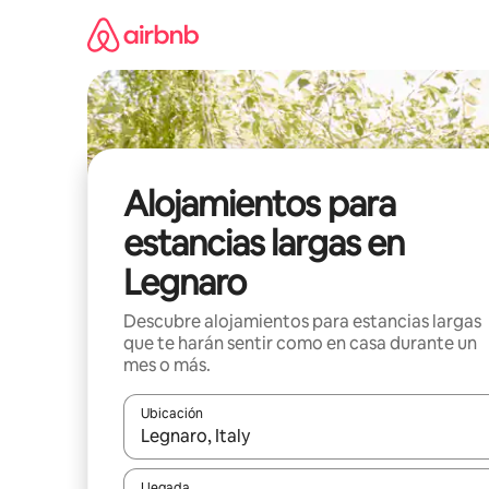
Ir
al
contenido
Alojamientos para
estancias largas en
Legnaro
Descubre alojamientos para estancias largas
que te harán sentir como en casa durante un
mes o más.
Ubicación
Cuando los resultados estén disponibles, podrás na
Llegada