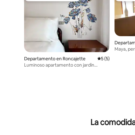
Departam
Maya, per
y Venecia
Departamento en Roncajette
Calificación prome
5 (5)
Luminoso apartamento con jardín
privado
La comodidad