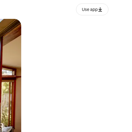
Use app
ien tocando y deslizando la pantalla.