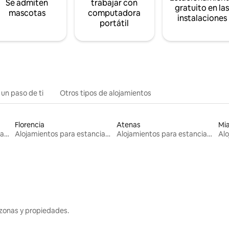
Se admiten
trabajar con
gratuito en la
mascotas
computadora
instalaciones
portátil
 un paso de ti
Otros tipos de alojamientos
Florencia
Atenas
Mi
Alojamientos para estancias largas
Alojamientos para estancias largas
Alojamientos para estancias largas
zonas y propiedades.