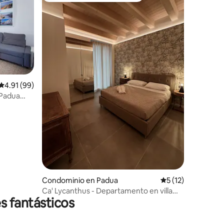
iones
Calificación promedio: 4.91 de 5; 99 evaluaciones
4.91 (99)
 Padua
Condominio en Padua
Calificación prome
5 (12)
Ca' Lycanthus - Departamento en villa
s fantásticos
privada