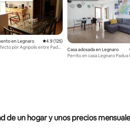
ento en Legnaro
Calificación promedio: 4.9 de 5; 125 evaluac
4.9 (125)
fecto pòr Agripolis entre Padua
Casa adosada en Legnaro
Perrito en casa Legnaro Padua
dio: 5 de 5; 5 evaluaciones
Venezia Venecia
 de un hogar y unos precios mensuale