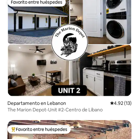
Favorito entre huéspedes
Favorito entre huéspedes
Departamento en Lebanon
Calificación 
4.92 (13)
The Marion Depot-Unit #2-Centro de Líbano
Favorito entre huéspedes
De los mejores en Favorito entre huéspedes