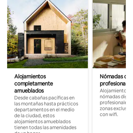
Alojamientos
Nómadas digit
completamente
profesionales 
amueblados
Alojamientos 
nómadas digita
Desde cabañas pacíficas en
profesionales d
las montañas hasta prácticos
zonas exclusiva
departamentos en el medio
con wifi.
de la ciudad, estos
alojamientos amueblados
tienen todas las amenidades