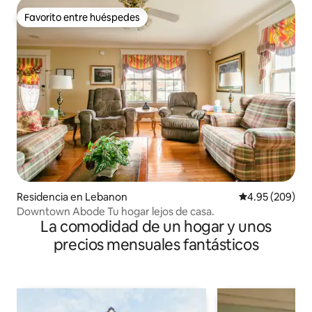
Favorito entre huéspedes
Favorito entre huéspedes
Residencia en Lebanon
Calificación pr
4.95 (209)
Downtown Abode Tu hogar lejos de casa.
La comodidad de un hogar y unos
precios mensuales fantásticos