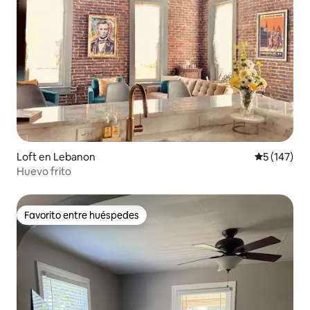
Loft en Lebanon
Calificació
5 (147)
Huevo frito
Favorito entre huéspedes
Favorito entre huéspedes