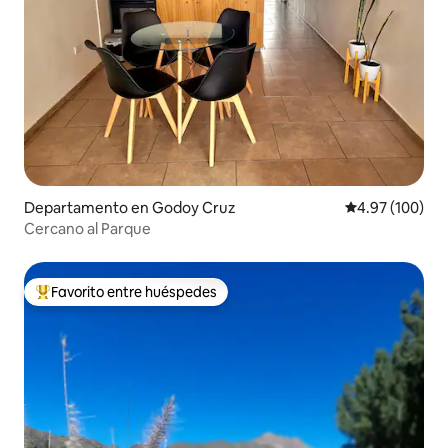
Departamento en Godoy Cruz
Calificación pr
4.97 (100)
Cercano al Parque
Favorito entre huéspedes
De los mejores en Favorito entre huéspedes