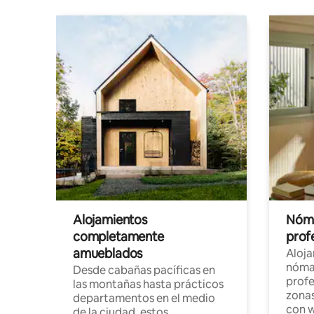
Alojamientos
Nóma
completamente
profe
amueblados
Aloj
nómad
Desde cabañas pacíficas en
profe
las montañas hasta prácticos
zonas
departamentos en el medio
con w
de la ciudad, estos