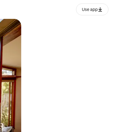
Use app
ien tocando y deslizando la pantalla.