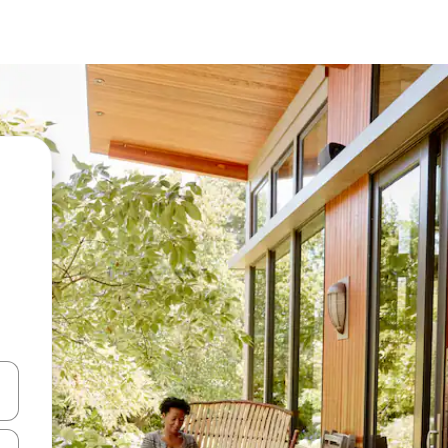
vegar usando las teclas de las flechas hacia arriba y hacia abajo, o b