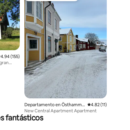
iones
alificación promedio: 4.94 de 5; 155 evaluaciones
4.94 (155)
 gran
Departamento en Östhamma
Calificación promedio
4.82 (11)
r
New Central Apartment Apartment
s fantásticos