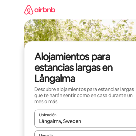
Ir
al
contenido
Alojamientos para
estancias largas en
Långalma
Descubre alojamientos para estancias largas
que te harán sentir como en casa durante un
mes o más.
Ubicación
Cuando los resultados estén disponibles, podrás na
Llegada