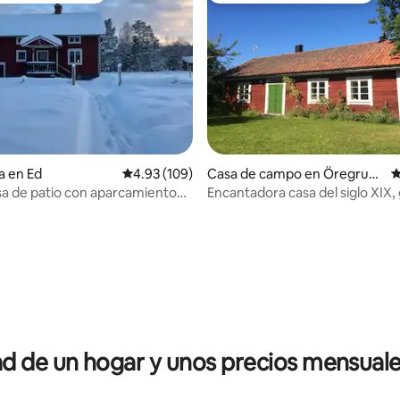
io: 5 de 5; 32 evaluaciones
a en Ed
Calificación promedio: 4.93 de 5; 109 evaluac
4.93 (109)
Casa de campo en Öregrun
C
d
sa de patio con aparcamiento
Encantadora casa del siglo XIX,
 Wi-Fi
terreno cerca del mar y la playa
 de un hogar y unos precios mensuale