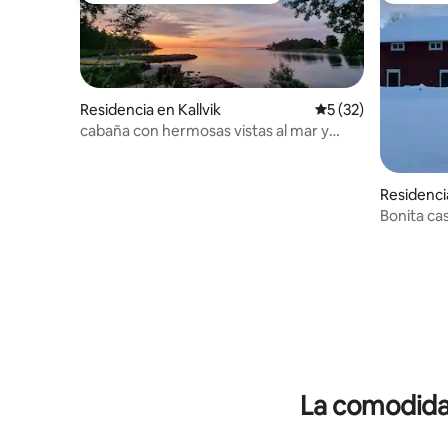
Residencia en Kallvik
Calificación promed
5 (32)
cabaña con hermosas vistas al mar y
playa privada de arena
Residenci
Bonita ca
gratuito +
La comodidad