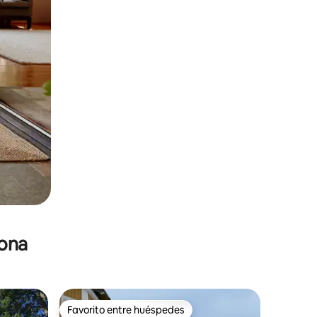
zona
Favorito entre huéspedes
Favorito entre huéspedes