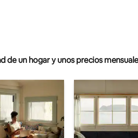
dio: 5 de 5; 5 evaluaciones
 de un hogar y unos precios mensuale