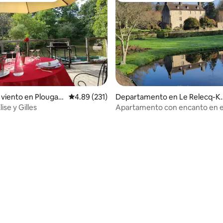
 viento en Plougast
Calificación promedio: 4.89 de 5; 231 evaluac
4.89 (231)
Departamento en Le Relecq-K
s
huon
ise y Gilles
Apartamento con encanto en e
de Lossulien