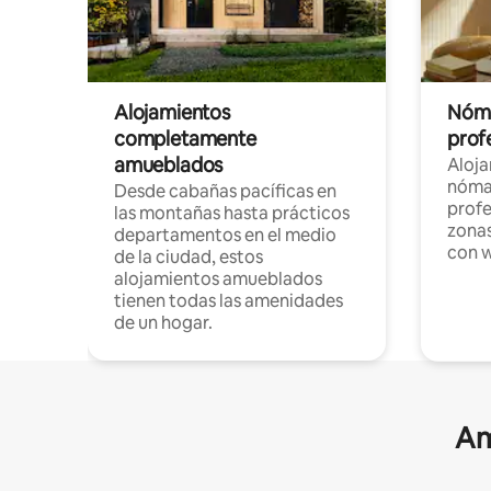
Alojamientos
Nóma
completamente
profe
amueblados
Aloj
nómad
Desde cabañas pacíficas en
profe
las montañas hasta prácticos
zonas
departamentos en el medio
con w
de la ciudad, estos
alojamientos amueblados
tienen todas las amenidades
de un hogar.
Am