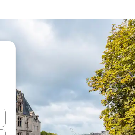
vegar usando las teclas de las flechas hacia arriba y hacia abajo, o b