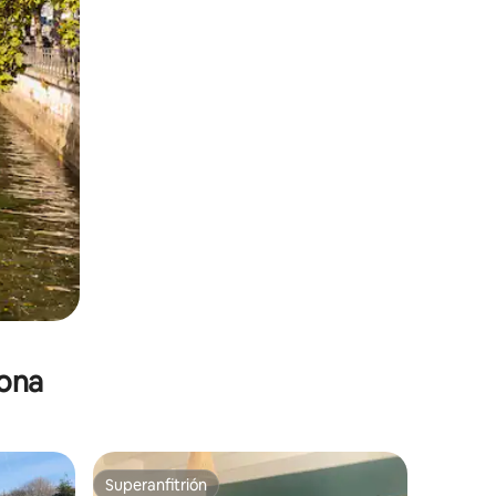
zona
Superanfitrión
re huéspedes
Superanfitrión