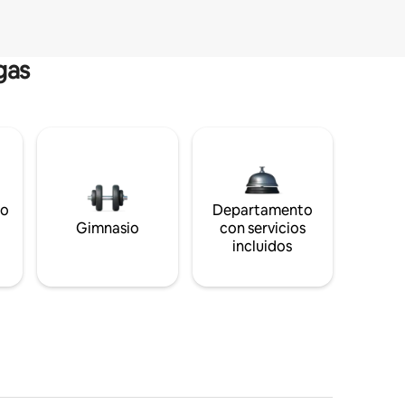
gas
to
Departamento
s
Gimnasio
con servicios
incluidos