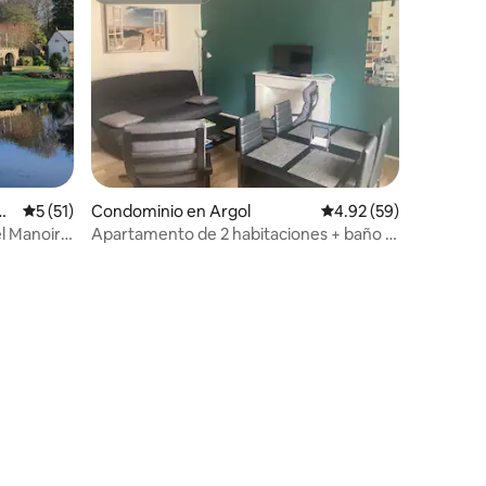
iones
er
Calificación promedio: 5 de 5; 51 evaluaciones
5 (51)
Condominio en Argol
Calificación promedio:
4.92 (59)
l Manoir
Apartamento de 2 habitaciones + baño a
5 km de la playa