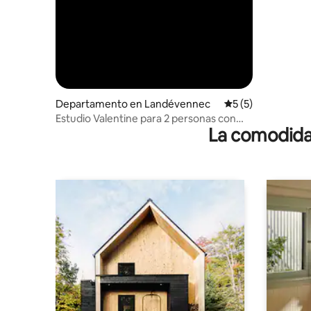
Departamento en Landévennec
Calificación prome
5 (5)
Estudio Valentine para 2 personas con
La comodidad
balcón y vista al mar