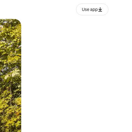
Use app
ien tocando y deslizando la pantalla.