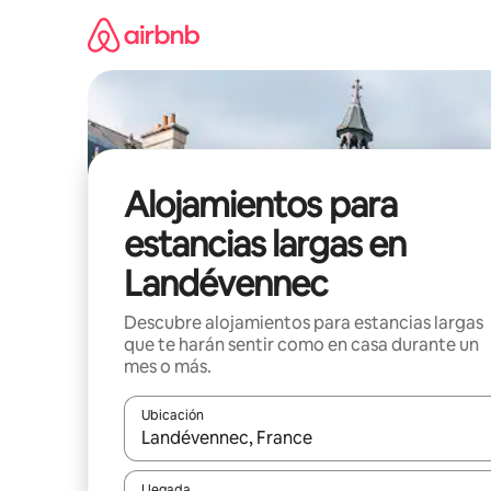
Ir
al
contenido
Alojamientos para
estancias largas en
Landévennec
Descubre alojamientos para estancias largas
que te harán sentir como en casa durante un
mes o más.
Ubicación
Cuando los resultados estén disponibles, podrás na
Llegada