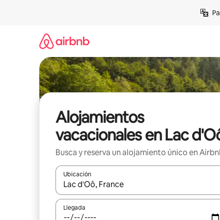
Ir
Pa
al
contenido
Alojamientos
vacacionales en Lac d'O
Busca y reserva un alojamiento único en Airb
Ubicación
Cuando los resultados estén disponibles, podrás na
Llegada