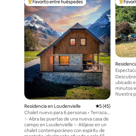
Favorito entre huéspedes
Favor
De los mejores en Favorito entre huéspedes
De los m
Residenc
arboust
Espectacu
Bagnères
Descubre 
ubicado en
minutos e
Nuestra p
única de t
senderism
Residencia en Loudenvielle
Calificación promed
5 (45)
en Luchon, t
Chalet nuevo para 6 personas • Terraza
con 3 dor
con vista a la montaña
✨ Abra las puertas de una nueva casa de
personas,
campo en Loudenvielle ✨ Alójese en un
estar y u
chalet contemporáneo con espíritu de
espacio p