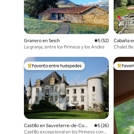
Granero en Seich
Calificación promed
5 (52)
Cabaña e
La granja, entre los Pirineos y los Andes
Chalet Ber
Favorito entre huéspedes
Favor
De los mejores en Favorito entre huéspedes
De los m
Castillo en Sauveterre-de-Com
Calificación promed
5 (26)
minges
Castillo excepcional en los Pirineos con