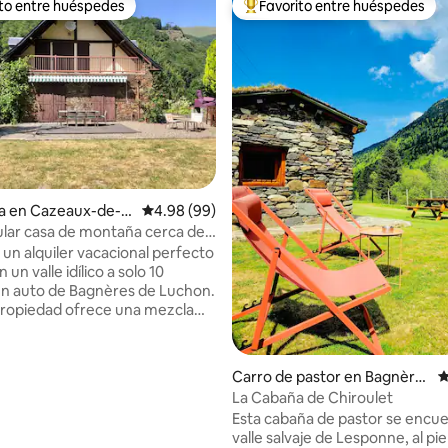
ito entre huéspedes
Favorito entre huéspedes
ejores en Favorito entre huéspedes
De los mejores en Favorito ent
ia en Cazeaux-de-L
Calificación promedio: 4.98 de 5; 99 evaluac
4.98 (99)
lar casa de montaña cerca de
 de Luchon
un alquiler vacacional perfecto
 un valle idílico a solo 10
n auto de Bagnères de Luchon.
ropiedad ofrece una mezcla
ranquilidad y acción con esquí,
o, ciclismo, pesca y las termas
io: 5 de 5; 45 evaluaciones
odo a tu alcance. La casa,
Carro de pastor en Bagnère
C
mitorios y capacidad para 8
s-de-Bigorre
La Cabaña de Chiroulet
 cuenta con amplias áreas de
Esta cabaña de pastor se encue
n gran jardín, que proporcionan
valle salvaje de Lesponne, al pie
ara unas vacaciones