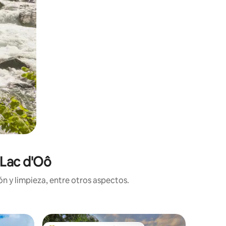
 Lac d'Oô
n y limpieza, entre otros aspectos.
Cabaña 