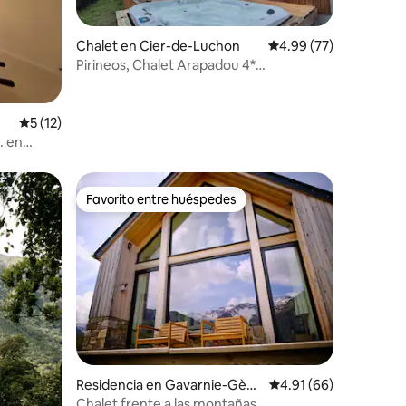
Chalet en Cier-de-Luchon
Calificación promedio:
4.99 (77)
Pirineos, Chalet Arapadou 4*
Contemporáneo y acogedor
iones
Calificación promedio: 5 de 5; 12 evaluaciones
5 (12)
. en
Favorito entre huéspedes
Favorito entre huéspedes
Residencia en Gavarnie-Gèdr
Calificación promedio:
4.91 (66)
e
Chalet frente a las montañas