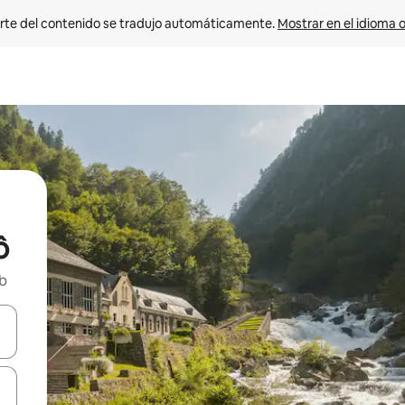
rte del contenido se tradujo automáticamente. 
Mostrar en el idioma o
ô
nb
vegar usando las teclas de las flechas hacia arriba y hacia abajo, o b