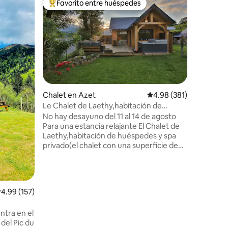
Favorito entre huéspedes
Favor
re huéspedes
De los mejores en Favorito entre huéspedes
De los 
DÚPLEX A
ESPECTA
Apartame
Dos habi
completo,
american
Sábanas, 
VISTAS E
apartamen
casa, tie
Chalet en Azet
Calificación promedio: 
4.98 (381)
Mirador p
Le Chalet de Laethy,habitación de
iones
delante de casa. A 3
huéspedes y spa privado
No hay desayuno del 11 al 14 de agosto
15km de 
Para una estancia relajante El Chalet de
apartame
Laethy,habitación de huéspedes y spa
Esquerra)
privado(el chalet con una superficie de
para 10 p
unos 37 m2 es totalmente privado) en un
entorno tranquilo,para una estancia
atípica.Azet,pueblo típico de montaña,
está idealmente situado, entre el Valle de
alificación promedio: 4.99 de 5; 157 evaluaciones
4.99 (157)
Aure(Saint lary soulan a 6 km con sus
tiendas y restaurantes ) y el Valle de
ntra en el
Louron(Loudenvielle con el lago y Balnéa
 del Pic du
,centro balneario lúdico con sus baños y