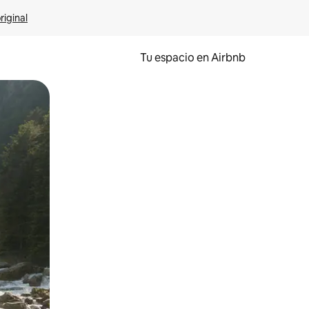
riginal
Tu espacio en Airbnb
ien tocando y deslizando la pantalla.