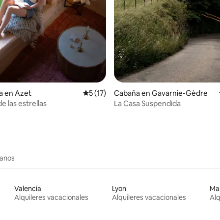
a en Azet
Calificación promedio: 5 de 5; 17 evaluac
5 (17)
Cabaña en Gavarnie-Gèdre
de las estrellas
La Casa Suspendida
canos
Valencia
Lyon
Mar
Alquileres vacacionales
Alquileres vacacionales
Alq