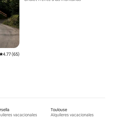
iones
Calificación promedio: 4.77 de 5; 65 evaluaciones
4.77 (65)
sella
Toulouse
uileres vacacionales
Alquileres vacacionales