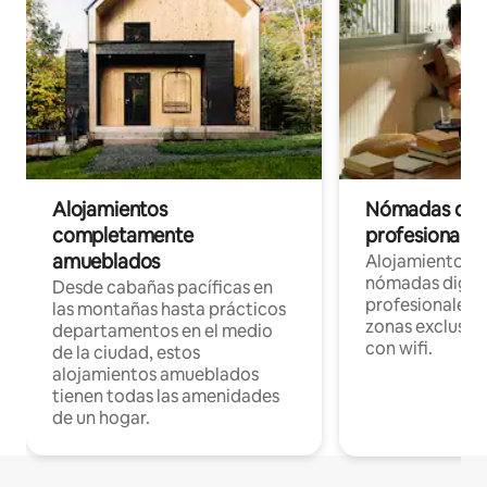
Alojamientos
Nómadas digit
completamente
profesionales 
amueblados
Alojamientos 
nómadas digita
Desde cabañas pacíficas en
profesionales d
las montañas hasta prácticos
zonas exclusiva
departamentos en el medio
con wifi.
de la ciudad, estos
alojamientos amueblados
tienen todas las amenidades
de un hogar.