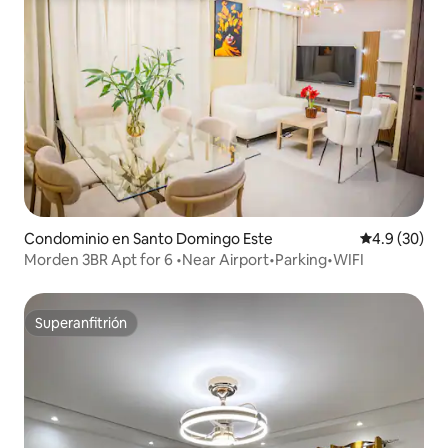
Condominio en Santo Domingo Este
Calificación
4.9 (30)
Morden 3BR Apt for 6 •Near Airport•Parking•WIFI
Superanfitrión
Superanfitrión