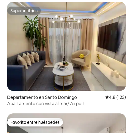
Superanfitrión
Superanfitrión
Departamento en Santo Domingo
Calificación 
4.8 (123)
Apartamento con vista al mar/ Airport
Favorito entre huéspedes
Favorito entre huéspedes