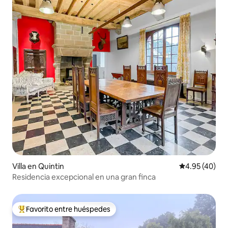
Villa en Quintin
Calificación 
4.95 (40)
Residencia excepcional en una gran finca
Favorito entre huéspedes
De los mejores en Favorito entre huéspedes