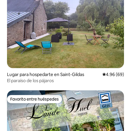
Lugar para hospedarte en Saint-Gildas
Calificación p
4.96 (69)
El paraíso de los pájaros
Favorito entre huéspedes
Favorito entre huéspedes