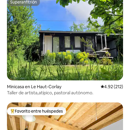
Superanfitrión
Superanfitrión
Minicasa en Le Haut-Corlay
Calificación p
4.92 (212)
Taller de artista,atípico, pastoral autónomo.
Favorito entre huéspedes
De los mejores en Favorito entre huéspedes