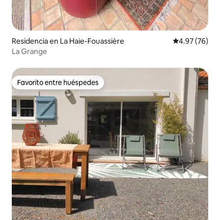
Residencia en La Haie-Fouassière
Calificación p
4.97 (76)
La Grange
Favorito entre huéspedes
Favorito entre huéspedes