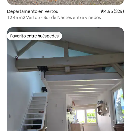
Departamento en Vertou
Calificación pr
4.95 (329)
T2 45 m2 Vertou - Sur de Nantes entre viñedos
Favorito entre huéspedes
Favorito entre huéspedes