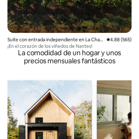
Suite con entrada independiente en La Chap
Calificación pr
4.88 (565)
elle-Heulin
¡En el corazón de los viñedos de Nantes!
La comodidad de un hogar y unos
precios mensuales fantásticos