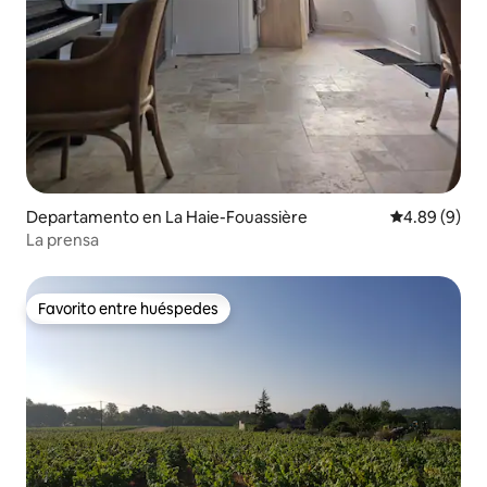
Departamento en La Haie-Fouassière
Calificación
4.89 (9)
La prensa
Favorito entre huéspedes
Favorito entre huéspedes