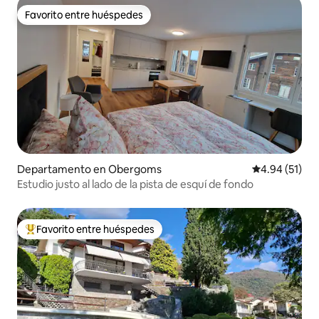
Favorito entre huéspedes
Favorito entre huéspedes
Departamento en Obergoms
Calificación 
4.94 (51)
Estudio justo al lado de la pista de esquí de fondo
Favorito entre huéspedes
De los mejores en Favorito entre huéspedes