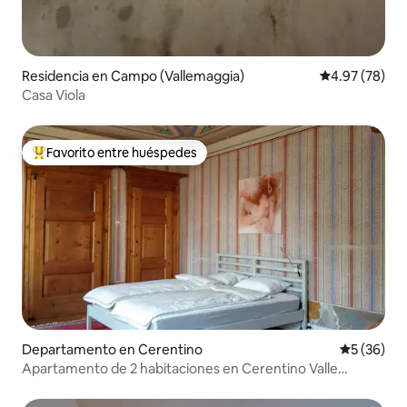
Residencia en Campo (Vallemaggia)
Calificación p
4.97 (78)
Casa Viola
Favorito entre huéspedes
De los mejores en Favorito entre huéspedes
Departamento en Cerentino
Calificaci
5 (36)
Apartamento de 2 habitaciones en Cerentino Valle
Maggia