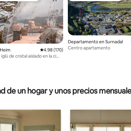
Departamento en Surnadal
Centro apartamento
io: 5 de 5; 38 evaluaciones
 Heim
Calificación promedio: 4.98 de 5; 170 evaluac
4.98 (170)
iglú de cristal aislado en la cima
lina
 de un hogar y unos precios mensuale