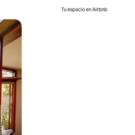
Tu espacio en Airbnb
ien tocando y deslizando la pantalla.