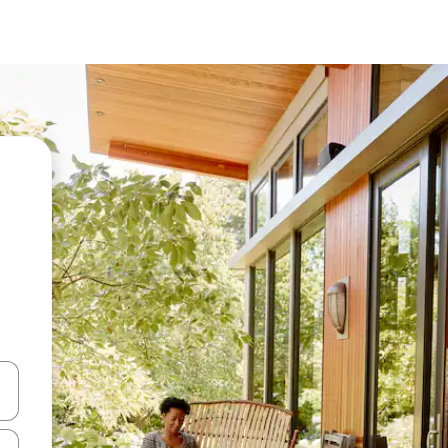
vegar usando las teclas de las flechas hacia arriba y hacia abajo, o b