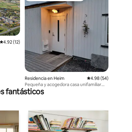
Calificación promedio: 4.92 de 5; 12 evaluaciones
4.92 (12)
iones
Residencia en Heim
Calificación promedio:
4.98 (54)
Pequeña y acogedora casa unifamiliar
s fantásticos
con gran jardín y terraza.