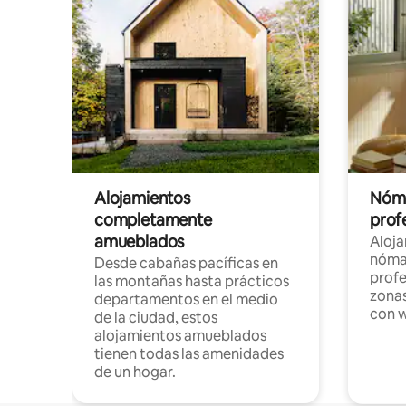
Alojamientos
Nóma
completamente
profe
amueblados
Aloj
nómad
Desde cabañas pacíficas en
profe
las montañas hasta prácticos
zonas
departamentos en el medio
con w
de la ciudad, estos
alojamientos amueblados
tienen todas las amenidades
de un hogar.