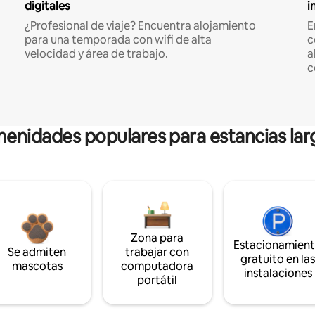
digitales
i
¿Profesional de viaje? Encuentra alojamiento
E
para una temporada con wifi de alta
c
velocidad y área de trabajo.
a
c
enidades populares para estancias lar
Zona para
Estacionamien
Se admiten
trabajar con
gratuito en la
mascotas
computadora
instalaciones
portátil