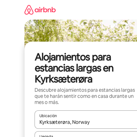
Ir
al
contenido
Alojamientos para
estancias largas en
Kyrksæterøra
Descubre alojamientos para estancias largas
que te harán sentir como en casa durante un
mes o más.
Ubicación
Cuando los resultados estén disponibles, podrás na
Llegada