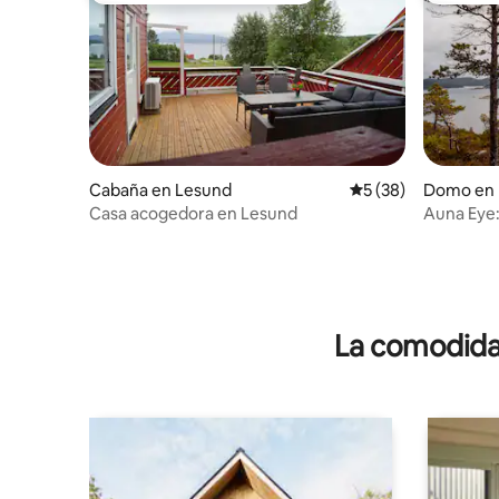
Cabaña en Lesund
Calificación promed
5 (38)
Domo en
Casa acogedora en Lesund
Auna Eye: 
de una co
La comodidad