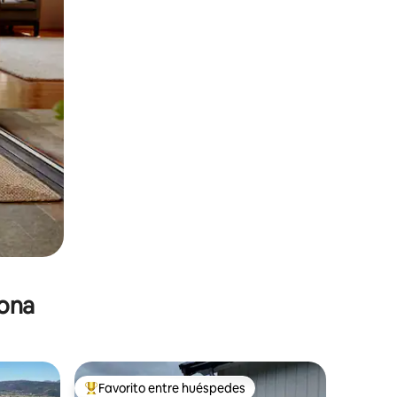
zona
Favorito entre huéspedes
De los mejores en Favorito entre huéspedes