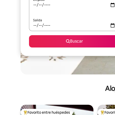
Salida
Buscar
Alo
Favorito entre huéspedes
Favor
De los mejores en Favorito entre huéspedes
De los m