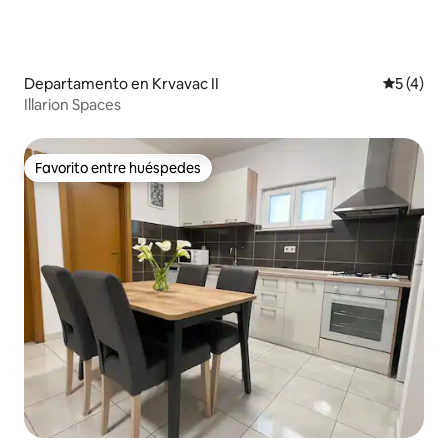
Departamento en Krvavac II
Calificac
5 (4)
Illarion Spaces
Favorito entre huéspedes
Favorito entre huéspedes