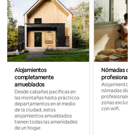
Alojamientos
Nómadas digit
completamente
profesionales 
amueblados
Alojamientos 
nómadas digita
Desde cabañas pacíficas en
profesionales d
las montañas hasta prácticos
zonas exclusiva
departamentos en el medio
con wifi.
de la ciudad, estos
alojamientos amueblados
tienen todas las amenidades
de un hogar.