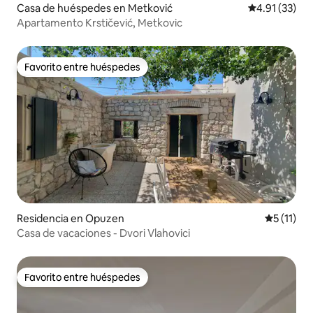
Casa de huéspedes en Metković
Calificación 
4.91 (33)
Apartamento Krstičević, Metkovic
Favorito entre huéspedes
Favorito entre huéspedes
Residencia en Opuzen
Calificaci
5 (11)
Casa de vacaciones - Dvori Vlahovici
Favorito entre huéspedes
Favorito entre huéspedes