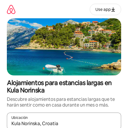
Ir
al
Use app
contenido
Alojamientos para estancias largas en
Kula Norinska
Descubre alojamientos para estancias largas que te
harán sentir como en casa durante un mes o más.
Ubicación
Cuando los resultados estén disponibles, podrás navegar usando l