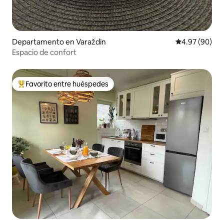
Departamento en Varaždin
Calificación p
4.97 (90)
Espacio de confort
Favorito entre huéspedes
De los mejores en Favorito entre huéspedes