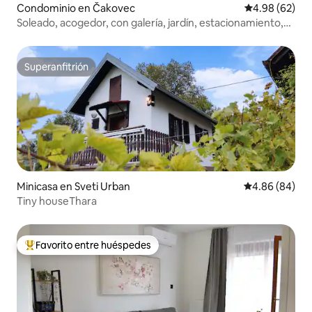
Condominio en Čakovec
Calificación p
4.98 (62)
Soleado, acogedor, con galería, jardín, estacionamiento,
4*
Superanfitrión
Superanfitrión
Minicasa en Sveti Urban
Calificación p
4.86 (84)
Tiny houseThara
Favorito entre huéspedes
De los mejores en Favorito entre huéspedes