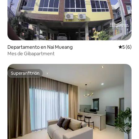
Departamento en Nai Mueang
Calificac
5 (6)
Mes de Gibapartment
Superanfitrión
Superanfitrión