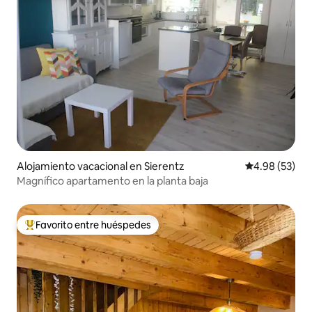
Alojamiento vacacional en Sierentz
Calificación p
4.98 (53)
Magnífico apartamento en la planta baja
Favorito entre huéspedes
De los mejores en Favorito entre huéspedes