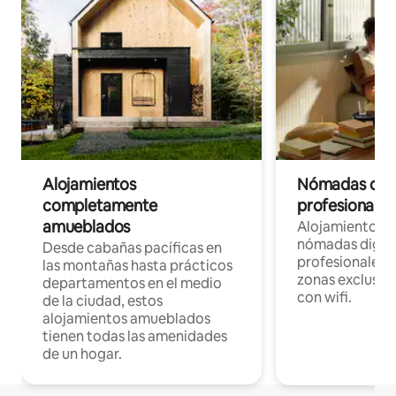
Alojamientos
Nómadas digit
completamente
profesionales 
amueblados
Alojamientos 
nómadas digita
Desde cabañas pacíficas en
profesionales d
las montañas hasta prácticos
zonas exclusiva
departamentos en el medio
con wifi.
de la ciudad, estos
alojamientos amueblados
tienen todas las amenidades
de un hogar.