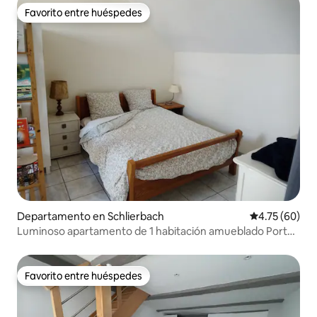
Favorito entre huéspedes
Favorito entre huéspedes
Departamento en Schlierbach
Calificación 
4.75 (60)
Luminoso apartamento de 1 habitación amueblado Portes
Sundgau
Favorito entre huéspedes
Favorito entre huéspedes