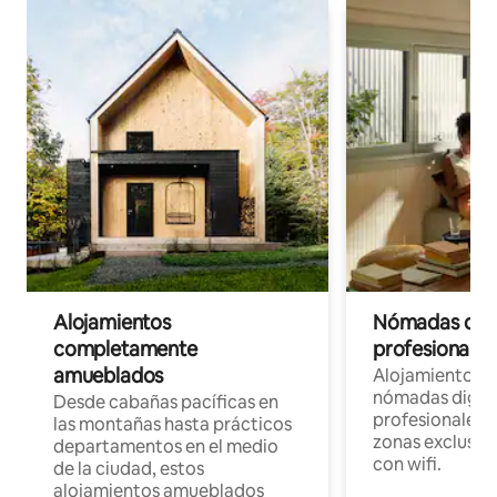
Alojamientos
Nómadas digit
completamente
profesionales 
amueblados
Alojamientos 
nómadas digita
Desde cabañas pacíficas en
profesionales d
las montañas hasta prácticos
zonas exclusiva
departamentos en el medio
con wifi.
de la ciudad, estos
alojamientos amueblados