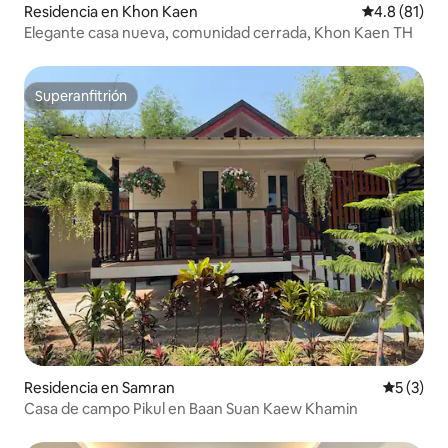
Residencia en Khon Kaen
Calificación
4.8 (81)
Elegante casa nueva, comunidad cerrada, Khon Kaen TH
Superanfitrión
Superanfitrión
Residencia en Samran
Calificac
5 (3)
Casa de campo Pikul en Baan Suan Kaew Khamin