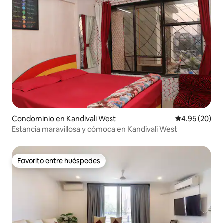
Condominio en Kandivali West
Calificación p
4.95 (20)
Estancia maravillosa y cómoda en Kandivali West
Favorito entre huéspedes
Favorito entre huéspedes