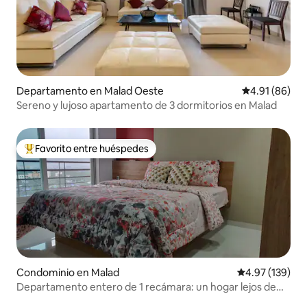
Departamento en Malad Oeste
Calificación 
4.91 (86)
Sereno y lujoso apartamento de 3 dormitorios en Malad
Favorito entre huéspedes
De los mejores en Favorito entre huéspedes
Condominio en Malad
Calificación p
4.97 (139)
Departamento entero de 1 recámara: un hogar lejos de
casa.