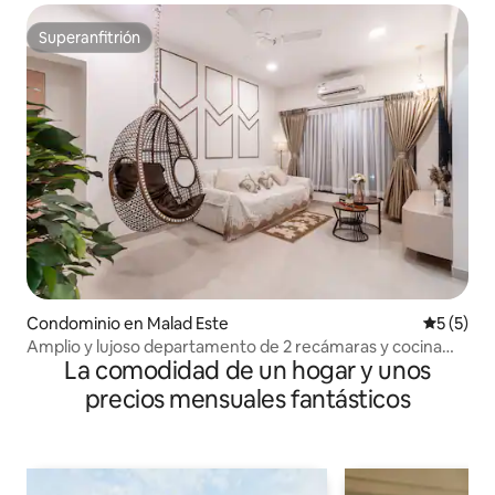
Superanfitrión
Superanfitrión
Condominio en Malad Este
Calificac
5 (5)
Amplio y lujoso departamento de 2 recámaras y cocina
La comodidad de un hogar y unos
(recientemente renovado, cerca de Nesco)
precios mensuales fantásticos