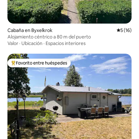
Cabaña en Byxelkrok
Calificaci
5 (16)
Alojamiento céntrico a 80 m del puerto
Valor
·
Ubicación
·
Espacios interiores
Favorito entre huéspedes
De los mejores en Favorito entre huéspedes