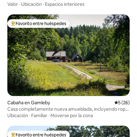
Valor
·
Ubicación
·
Espacios interiores
Favorito entre huéspedes
De los mejores en Favorito entre huéspedes
Cabaña en Gamleby
Calificaci
5 (26)
Casa completamente nueva amueblada, incluyendo ropa
de cama.
Ubicación
·
Familiar
·
Moverse por la zona
Favorito entre huéspedes