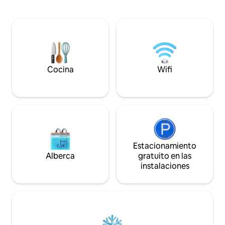
transporte público. La casa está recién
columpio. Bonito 
reformada y decorada con buenas
andar en bicicleta. La casa tiene cocina 
instalaciones. Baño nuevo, sauna y
baño nuevos. El wifi está disponible. En la
nuevas ventanas panorámicas frente al
parcela también ha
lago Pista de esquí: 10 km. Complejo
XVIII que puedes mirar. Está a 
alpino: a 20 km NUEVO 2024: nueva
de Nybro y a 8 mi
terraza enorme NUEVO 2025: cargador
la cabaña de crista
de vehículos eléctricos para tu automóvil
nadar.
Cocina
Wifi
Estacionamiento
Alberca
gratuito en las
instalaciones