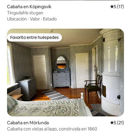
Cabaña en Köpingsvik
Calificaci
5 (17)
Tingsdahls stugan
Ubicación
·
Valor
·
Estado
Favorito entre huéspedes
Favorito entre huéspedes
Cabaña en Mörlunda
Calificaci
5 (21)
Cabaña con vistas al lago, construida en 1860