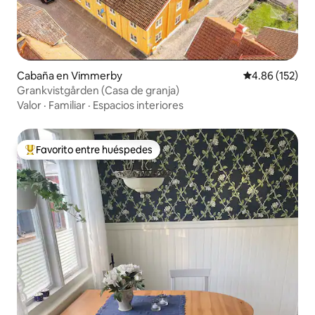
Cabaña en Vimmerby
Calificación p
4.86 (152)
Grankvistgården (Casa de granja)
Valor
·
Familiar
·
Espacios interiores
Favorito entre huéspedes
De los mejores en Favorito entre huéspedes