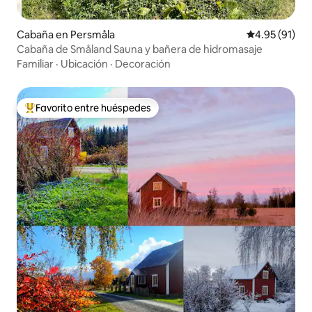
Cabaña en Persmåla
Calificación 
4.95 (91)
Cabaña de Småland Sauna y bañera de hidromasaje
Familiar
·
Ubicación
·
Decoración
Favorito entre huéspedes
De los mejores en Favorito entre huéspedes