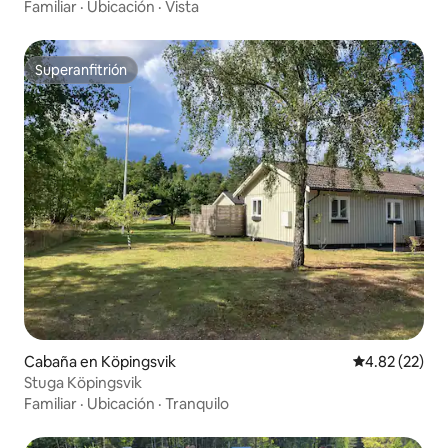
Familiar
·
Ubicación
·
Vista
Superanfitrión
Superanfitrión
Cabaña en Köpingsvik
Calificación 
4.82 (22)
Stuga Köpingsvik
Familiar
·
Ubicación
·
Tranquilo