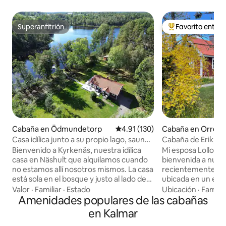
Superanfitrión
Favorito entre
Superanfitrión
De los mejores en
Cabaña en Ödmundetorp
Calificación promedio: 4.91 de 5
4.91 (130)
Cabaña en Orrefo
Casa idílica junto a su propio lago, sauna,
Cabaña de Erik, S
barco, pesca, esquí
Bienvenido a Kyrkenäs, nuestra idílica
Mi esposa Lollo y 
casa en Näshult que alquilamos cuando
bienvenida a nues
no estamos allí nosotros mismos. La casa
recientemente re
está sola en el bosque y justo al lado de
ubicada en un ent
su propio lago forestal con un
y hermoso de princ
Valor
·
Familiar
·
Estado
Ubicación
·
Familia
embarcadero, sauna y barco. Playa de
Amenidades populares de las cabañas
puedes relajarte y 
arena popular a solo 1 km. A 10 km de la
tranquila. Tendrás acceso a nuestro
en Kalmar
ciudad de Åseda con tiendas y
parque privado co