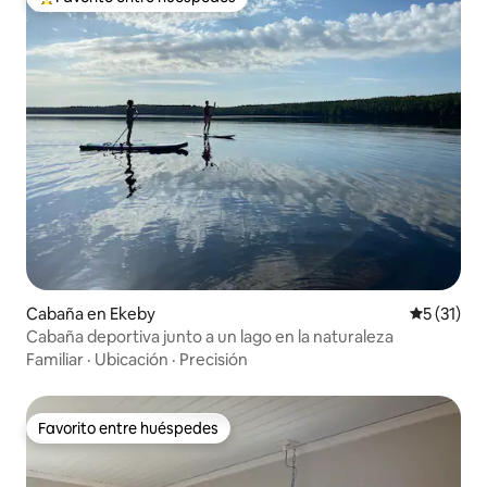
De los mejores en Favorito entre huéspedes
Cabaña en Ekeby
Calificaci
5 (31)
Cabaña deportiva junto a un lago en la naturaleza
Familiar
·
Ubicación
·
Precisión
Favorito entre huéspedes
Favorito entre huéspedes