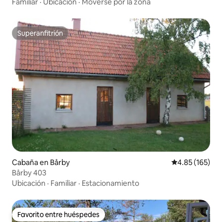
Familiar
·
Ubicación
·
Moverse por la zona
Superanfitrión
Superanfitrión
Cabaña en Bårby
Calificación p
4.85 (165)
Bårby 403
Ubicación
·
Familiar
·
Estacionamiento
Favorito entre huéspedes
Favorito entre huéspedes