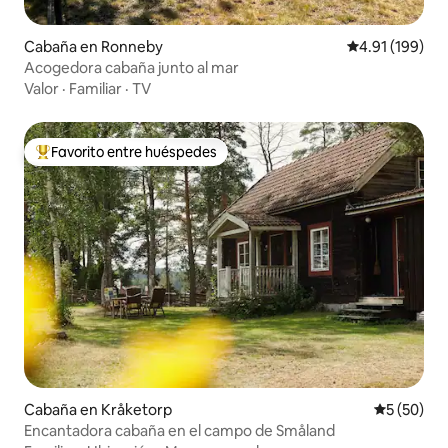
Cabaña en Ronneby
Calificación p
4.91 (199)
Acogedora cabaña junto al mar
Valor
·
Familiar
·
TV
Favorito entre huéspedes
De los mejores en Favorito entre huéspedes
Cabaña en Kråketorp
Calificaci
5 (50)
Encantadora cabaña en el campo de Småland