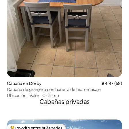
Cabaña en Dörby
Calificación p
4.97 (58)
Cabaña de granjero con bañera de hidromasaje
Ubicación
·
Valor
·
Ciclismo
Cabañas privadas
Favorito entre huéspedes