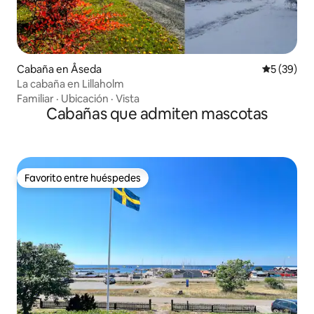
Cabaña en Åseda
Calificaci
5 (39)
La cabaña en Lillaholm
Familiar
·
Ubicación
·
Vista
Cabañas que admiten mascotas
Favorito entre huéspedes
Favorito entre huéspedes