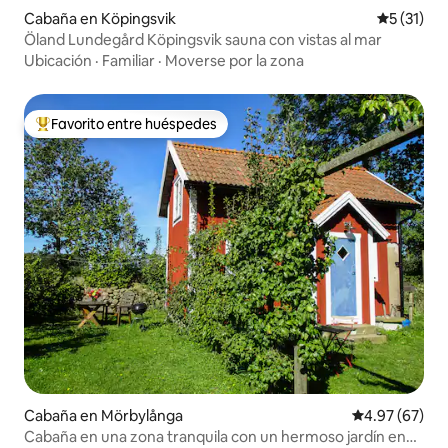
Cabaña en Köpingsvik
Calificaci
5 (31)
Öland Lundegård Köpingsvik sauna con vistas al mar
Ubicación
·
Familiar
·
Moverse por la zona
Favorito entre huéspedes
De los mejores en Favorito entre huéspedes
Cabaña en Mörbylånga
Calificación p
4.97 (67)
Cabaña en una zona tranquila con un hermoso jardín en