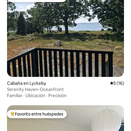
De los mejores en Favorito entre huéspedes
Cabaña en Lyckeby
Calificaci
5 (16)
Serenity Haven-Oceanfront
Familiar
·
Ubicación
·
Precisión
Favorito entre huéspedes
De los mejores en Favorito entre huéspedes