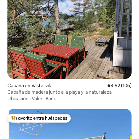
Cabaña en Västervik
Calificación pr
4.92 (106)
Cabaña de madera junto a la playa y la naturaleza
Ubicación
·
Valor
·
Baño
Favorito entre huéspedes
De los mejores en Favorito entre huéspedes