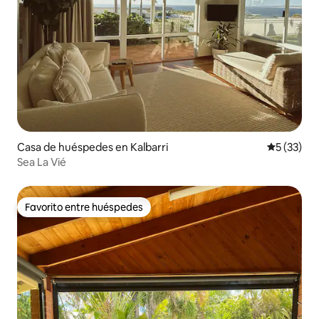
Casa de huéspedes en Kalbarri
Calificaci
5 (33)
Sea La Vié
Favorito entre huéspedes
Favorito entre huéspedes