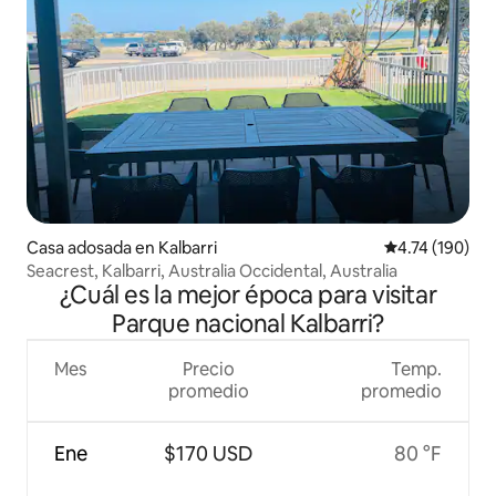
Casa adosada en Kalbarri
Calificación p
4.74 (190)
Seacrest, Kalbarri, Australia Occidental, Australia
¿Cuál es la mejor época para visitar
Parque nacional Kalbarri?
Mes
Precio
Temp.
promedio
promedio
Ene
$170 USD
80 °F