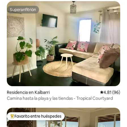
Superanfitrión
Superanfitrión
Residencia en Kalbarri
Calificación 
4.81 (96)
Camina hasta la playa y las tiendas - Tropical Courtyard
Favorito entre huéspedes
De los mejores en Favorito entre huéspedes