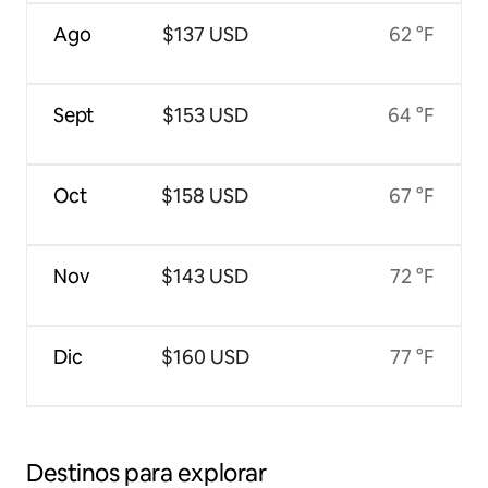
Ago
$137 USD
62 °F
Sept
$153 USD
64 °F
Oct
$158 USD
67 °F
Nov
$143 USD
72 °F
Dic
$160 USD
77 °F
Destinos para explorar