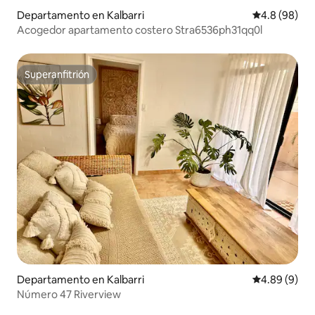
Departamento en Kalbarri
Calificación
4.8 (98)
Acogedor apartamento costero Stra6536ph31qq0l
Superanfitrión
Superanfitrión
Departamento en Kalbarri
Calificación
4.89 (9)
Número 47 Riverview