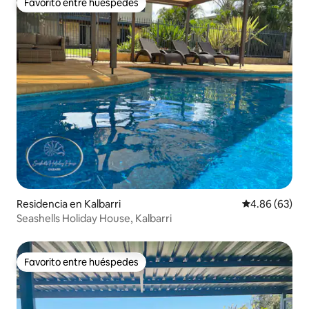
Favorito entre huéspedes
Favorito entre huéspedes
Residencia en Kalbarri
Calificación p
4.86 (63)
Seashells Holiday House, Kalbarri
Favorito entre huéspedes
Favorito entre huéspedes