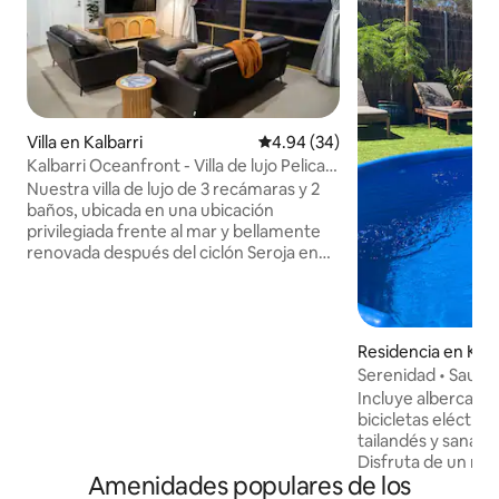
Villa en Kalbarri
Calificación promedio: 4.94 de 
4.94 (34)
Kalbarri Oceanfront - Villa de lujo Pelican
Shore 6
Nuestra villa de lujo de 3 recámaras y 2
baños, ubicada en una ubicación
privilegiada frente al mar y bellamente
renovada después del ciclón Seroja en
2021, ofrece una de las mejores vistas de
Kalbarri, te lo garantizamos. Ubicada en
Pelican Shore Villas (Unidad 6), nuestra
villa ofrece impresionantes vistas al
Residencia en Kalb
océano y al río desde el dormitorio
Serenidad • Sauna •
principal, la cocina, la sala de estar, el
Se admiten masco
Incluye alberca, s
comedor y el patio. Tiene capacidad para
bicicletas eléctri
hasta siete huéspedes y es el punto de
tailandés y sanaci
partida perfecto para familias, parejas o
Disfruta de un ret
grupos. Disfrute de la alberca y las
Amenidades populares de los
privado en un tran
instalaciones para barbacoa en el lugar y