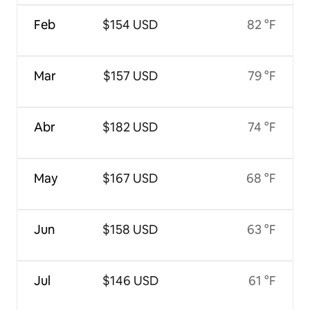
Feb
$154 USD
82 °F
Mar
$157 USD
79 °F
Abr
$182 USD
74 °F
May
$167 USD
68 °F
Jun
$158 USD
63 °F
Jul
$146 USD
61 °F