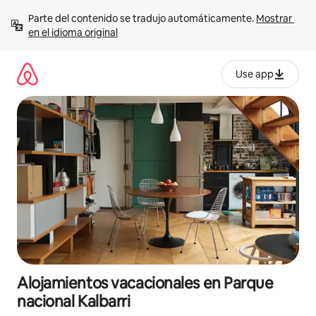
Ir
Parte del contenido se tradujo automáticamente. 
Mostrar 
al
en el idioma original
contenido
Use app
Alojamientos vacacionales en Parque
nacional Kalbarri