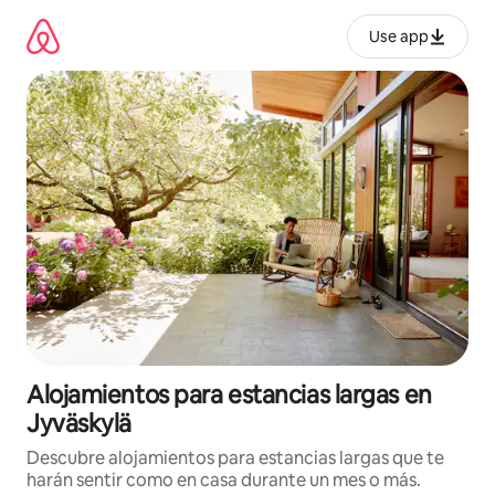
Ir
al
Use app
contenido
Alojamientos para estancias largas en
Jyväskylä
Descubre alojamientos para estancias largas que te
harán sentir como en casa durante un mes o más.