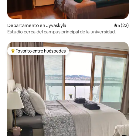
Departamento en Jyväskylä
Calificaci
5 (22)
Estudio cerca del campus principal de la universidad.
Favorito entre huéspedes
De los mejores en Favorito entre huéspedes