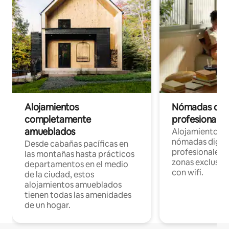
Alojamientos
Nómadas digit
completamente
profesionales 
amueblados
Alojamientos 
nómadas digita
Desde cabañas pacíficas en
profesionales d
las montañas hasta prácticos
zonas exclusiva
departamentos en el medio
con wifi.
de la ciudad, estos
alojamientos amueblados
tienen todas las amenidades
de un hogar.