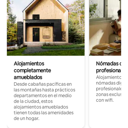
Alojamientos
Nómadas digit
completamente
profesionales 
amueblados
Alojamientos 
nómadas digita
Desde cabañas pacíficas en
profesionales d
las montañas hasta prácticos
zonas exclusiva
departamentos en el medio
con wifi.
de la ciudad, estos
alojamientos amueblados
tienen todas las amenidades
de un hogar.