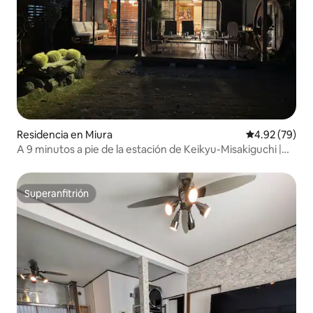
Residencia en Miura
Calificación p
4.92 (79)
A 9 minutos a pie de la estación de Keikyu-Misakiguchi |
Jardín japonés | Sauna | Terraza con techo y parrilla | Sala
de estar espaciosa | Monte Fuji | Estacionamiento para 2
vehículos
Superanfitrión
Superanfitrión