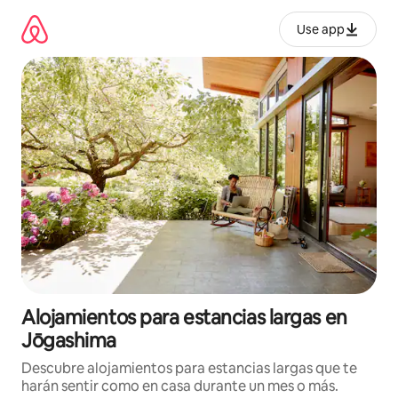
Ir
al
Use app
contenido
Alojamientos para estancias largas en
Jōgashima
Descubre alojamientos para estancias largas que te
harán sentir como en casa durante un mes o más.