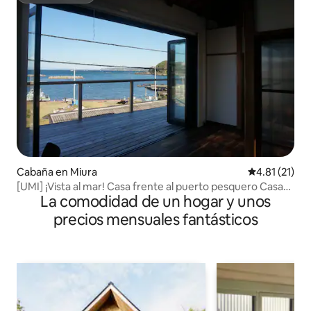
Cabaña en Miura
Calificación 
4.81 (21)
[UMI] ¡Vista al mar! Casa frente al puerto pesquero Casa
La comodidad de un hogar y unos
renovada Hama-Moroiso DECK HOUSE
precios mensuales fantásticos