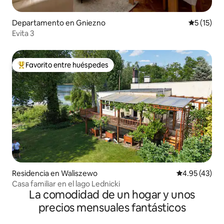
Departamento en Gniezno
Calificaci
5 (15)
Evita 3
Favorito entre huéspedes
De los mejores en Favorito entre huéspedes
Residencia en Waliszewo
Calificación 
4.95 (43)
Casa familiar en el lago Lednicki
La comodidad de un hogar y unos
precios mensuales fantásticos