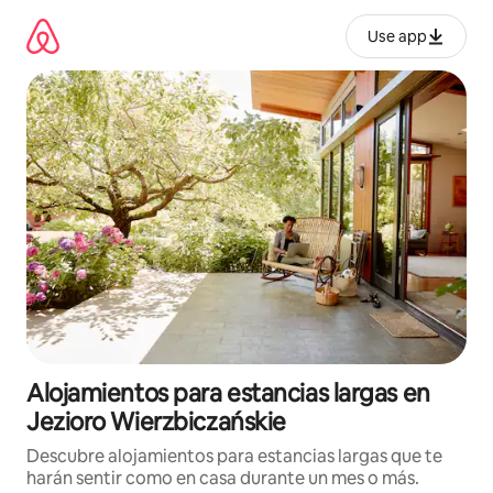
Ir
al
Use app
contenido
Alojamientos para estancias largas en
Jezioro Wierzbiczańskie
Descubre alojamientos para estancias largas que te
harán sentir como en casa durante un mes o más.