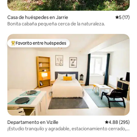
Casa de huéspedes en Jarrie
Calificaci
5 (17)
Bonita cabaña pequeña cerca de la naturaleza.
Favorito entre huéspedes
De los mejores en Favorito entre huéspedes
Departamento en Vizille
Calificación pr
4.88 (295)
¡Estudio tranquilo y agradable, estacionamiento cerrado, a
10 minutos del lago!