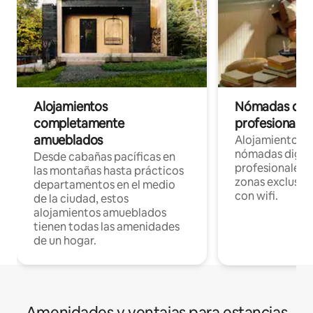
Alojamientos
Nómadas digit
completamente
profesionales 
amueblados
Alojamientos 
nómadas digita
Desde cabañas pacíficas en
profesionales d
las montañas hasta prácticos
zonas exclusiva
departamentos en el medio
con wifi.
de la ciudad, estos
alojamientos amueblados
tienen todas las amenidades
de un hogar.
Amenidades y ventajas para estancias