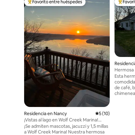
Favorito entre huéspedes
Favor
De los mejores en Favorito entre huéspedes
De los m
Residenci
Hermosa g
Cumberl
Esta herm
comodidad
de café, 
chimenea, 
de campin
acogedor 
baloncest
Residencia en Nancy
Calificación promed
5 (10)
delantero
¡Vistas al lago en Wolf Creek Marina!
trasero tranquilo. Jab
Bañera de hidromasaje + mascotas
¡Se admiten mascotas, jacuzzi y 1,5 millas
champú, p
a Wolf Creek Marina! Nuestra hermosa
ropa, etc.