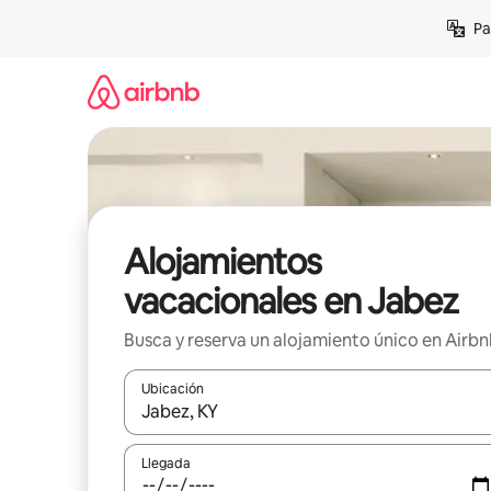
Ir
Pa
al
contenido
Alojamientos
vacacionales en Jabez
Busca y reserva un alojamiento único en Airb
Ubicación
Cuando los resultados estén disponibles, podrás na
Llegada