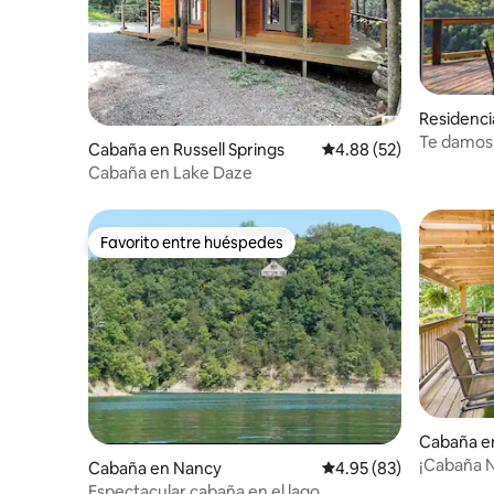
Residenci
Te damos 
Cabaña en Russell Springs
Calificación promedio:
4.88 (52)
en Dream
Cabaña en Lake Daze
Favorito entre huéspedes
Favorito entre huéspedes
Cabaña e
¡Cabaña N
Cabaña en Nancy
Calificación promedio:
4.95 (83)
lago Cum
Espectacular cabaña en el lago