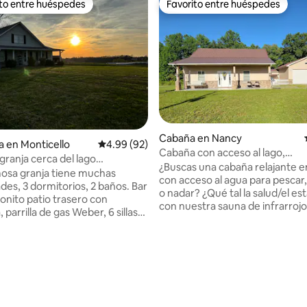
ito entre huéspedes
Favorito entre huéspedes
ejores en Favorito entre huéspedes
Favorito entre huéspedes
Cabaña en Nancy
a en Monticello
Calificación promedio: 4.99 de 5; 92 evaluac
4.99 (92)
Cabaña con acceso al lago,
ranja cerca del lago
estacionamiento amplio, patio v
¿Buscas una cabaña relajante en
and
osa granja tiene muchas
pesca
con acceso al agua para pescar
es, 3 dormitorios, 2 baños. Bar
o nadar? ¿Qué tal la salud/el est
bonito patio trasero con
con nuestra sauna de infrarroj
parrilla de gas Weber, 6 sillas
¿También te gustan los festival
g para sentarse junto al
otoño/invierno? Consulta nues
fuego y corn hole y canasta de
destino vacacional local Bear W
o para mayor diversión. Porche
io: 5 de 5; 10 evaluaciones
Farm (en FB). ¡Campos de calab
 completo y bonito porche
paseos en tubo, paseos en heno
ones de lavandería,
para selfies, comidas fabulosas
ropano, detergente para la
especiales de temporada! Relájate con
 incluidos. 4 televisores de