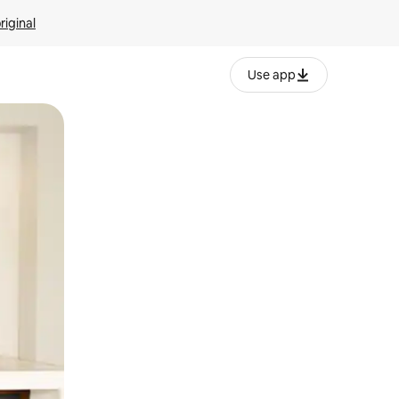
riginal
Use app
ien tocando y deslizando la pantalla.