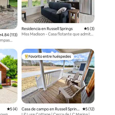
iones
Residencia en Russell Springs
Calificación prom
5 (3)
Miss Madison - Casa flotante que admite
alificación promedio: 4.84 de 5; 113 evaluaciones
4.84 (113)
mascotas
ampas
as
Favorito entre huéspedes
De los mejores en Favorito entre huéspedes
iones
Calificación promedio: 5 de 5; 4 evaluaciones
5 (4)
Casa de campo en Russell Spring
Calificación prome
5 (12)
s
stown
Lil' Lure Cottage | Cerca de LC Marina |