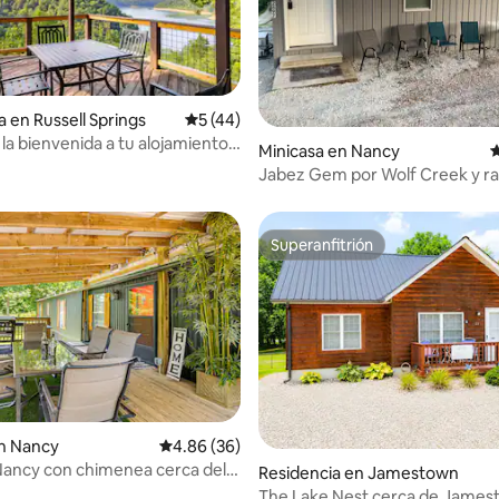
a en Russell Springs
Calificación promedio: 5 de 5; 44 evaluac
5 (44)
la bienvenida a tu alojamiento
 4.88 de 5; 52 evaluaciones
Minicasa en Nancy
C
 Lake
Jabez Gem por Wolf Creek y r
para botes, se admiten mascot
Superanfitrión
Superanfitrión
n Nancy
Calificación promedio: 4.86 de 5; 36 evaluac
4.86 (36)
ancy con chimenea cerca del
 4.95 de 5; 83 evaluaciones
Residencia en Jamestown
berland!
The Lake Nest cerca de Jame