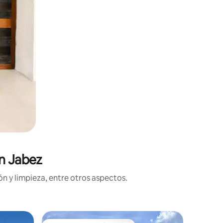
en Jabez
n y limpieza, entre otros aspectos.
Cabaña e