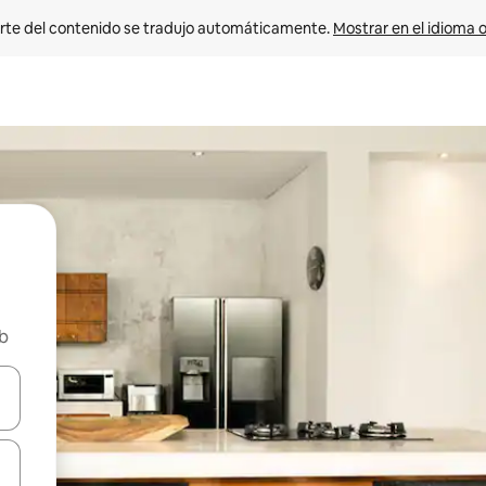
rte del contenido se tradujo automáticamente. 
Mostrar en el idioma o
nb
vegar usando las teclas de las flechas hacia arriba y hacia abajo, o b