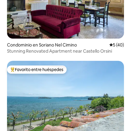
Condominio en Soriano Nel Cimino
Calificaci
5 (40)
Stunning Renovated Apartment near Castello Orsini
Favorito entre huéspedes
De los mejores en Favorito entre huéspedes