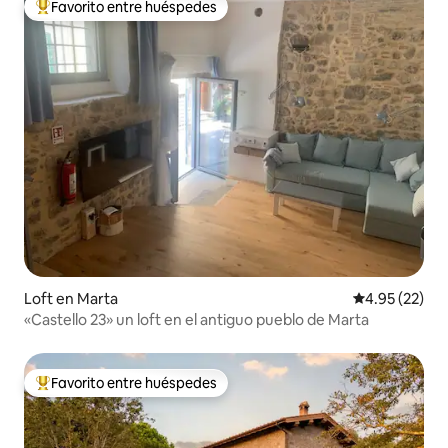
Favorito entre huéspedes
De los mejores en Favorito entre huéspedes
Loft en Marta
Calificación 
4.95 (22)
«Castello 23» un loft en el antiguo pueblo de Marta
Favorito entre huéspedes
De los mejores en Favorito entre huéspedes