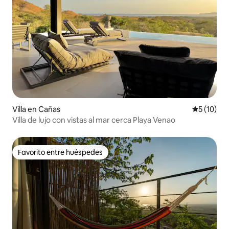
Villa en Cañas
Calificaci
5 (10)
Villa de lujo con vistas al mar cerca Playa Venao
Favorito entre huéspedes
Favorito entre huéspedes