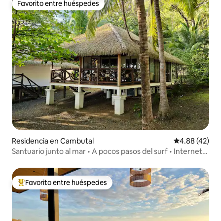
Favorito entre huéspedes
Favorito entre huéspedes
Residencia en Cambutal
Calificación 
4.88 (42)
Santuario junto al mar • A pocos pasos del surf • Internet
rápido
Favorito entre huéspedes
De los mejores en Favorito entre huéspedes