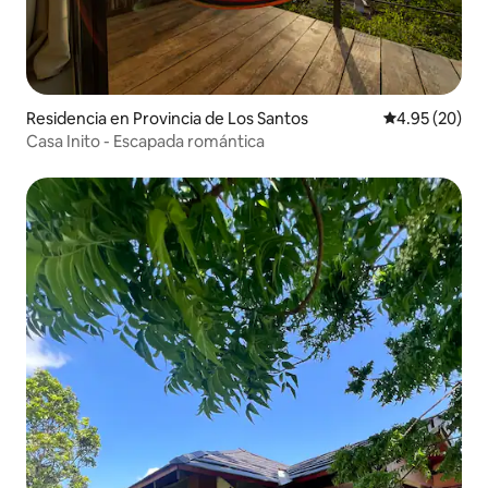
Residencia en Provincia de Los Santos
Calificación p
4.95 (20)
Casa Inito - Escapada romántica