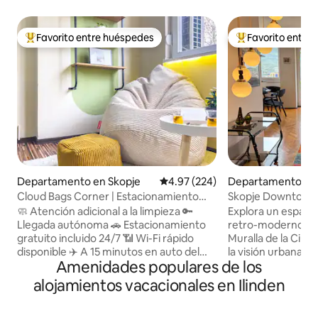
Favorito entre huéspedes
Favorito entre
De los mejores en Favorito entre huéspedes
De los mejores en
Departamento en Skopje
Calificación promedio: 4.97 de 5
4.97 (224)
Departamento en 
Cloud Bags Corner | Estacionamiento
Skopje Downtown 
gratuito | Netflix y BigTV
estacionamiento g
🧼 Atención adicional a la limpieza 🔑
Explora un espac
Llegada autónoma 🚗 Estacionamiento
retro-moderno de 
gratuito incluido 24/7 📶 Wi-Fi rápido
Muralla de la Ciud
disponible ✈️ A 15 minutos en auto del
la visión urbana d
Amenidades populares de los
aeropuerto ✨ Departamento
Recientemente r
extraespacioso 🛋️ Alojamiento
este departamento
alojamientos vacacionales en Ilinden
acogedor y relajante ☀️ Perfecto para las
ciudad combina de
mañanas lentas 🌙 Ubicación tranquila y
comodidad práctic