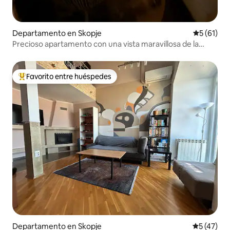
Departamento en Skopje
Calificaci
5 (61)
Precioso apartamento con una vista maravillosa de la
ciudad.
Favorito entre huéspedes
De los mejores en Favorito entre huéspedes
Departamento en Skopje
Calificaci
5 (47)