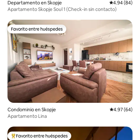
Departamento en Skopje
Calificación p
4.94 (84)
Apartamento Skopje Soul 1 (Check-in sin contacto)
Favorito entre huéspedes
Favorito entre huéspedes
Condominio en Skopje
Calificación p
4.97 (64)
Apartamento Lina
Favorito entre huéspedes
De los mejores en Favorito entre huéspedes