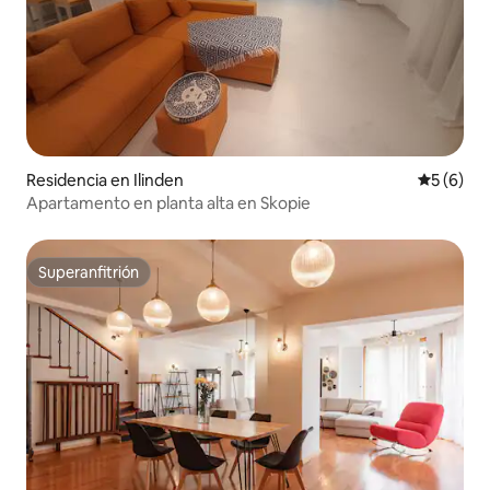
Residencia en Ilinden
Calificac
5 (6)
Apartamento en planta alta en Skopie
Superanfitrión
Superanfitrión