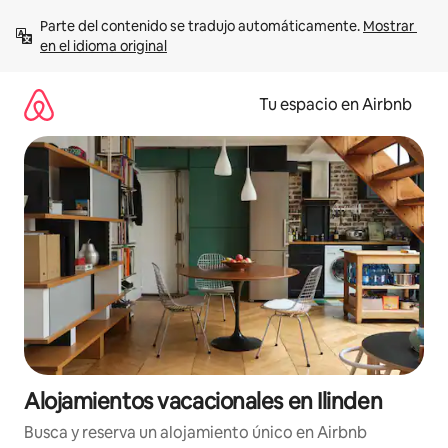
Ir
Parte del contenido se tradujo automáticamente. 
Mostrar 
al
en el idioma original
contenido
Tu espacio en Airbnb
Alojamientos vacacionales en Ilinden
Busca y reserva un alojamiento único en Airbnb