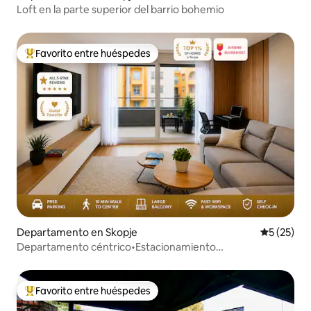
Loft en la parte superior del barrio bohemio
Favorito entre huéspedes
De los mejores en Favorito entre huéspedes
Departamento en Skopje
Calificaci
5 (25)
Departamento céntrico•Estacionamiento
gratuito•Balcón•A poca distancia a pie del centro
Favorito entre huéspedes
De los mejores en Favorito entre huéspedes