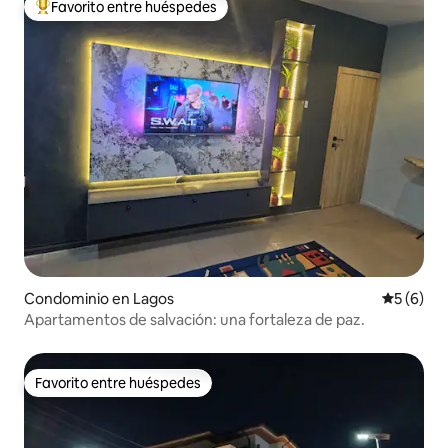
Favorito entre huéspedes
De los mejores en Favorito entre huéspedes
Condominio en Lagos
Calificac
5 (6)
Apartamentos de salvación: una fortaleza de paz.
Favorito entre huéspedes
Favorito entre huéspedes