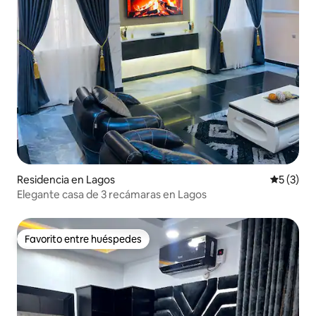
Residencia en Lagos
Calificac
5 (3)
Elegante casa de 3 recámaras en Lagos
Favorito entre huéspedes
Favorito entre huéspedes