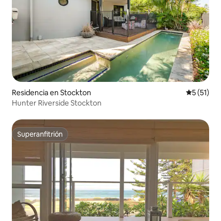
Residencia en Stockton
Calificaci
5 (51)
Hunter Riverside Stockton
Superanfitrión
Superanfitrión