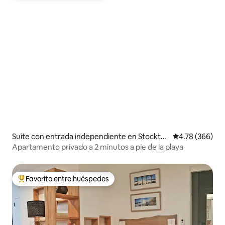
Suite con entrada independiente en Stockto
Calificación pr
4.78 (366)
n
Apartamento privado a 2 minutos a pie de la playa
Favorito entre huéspedes
De los mejores en Favorito entre huéspedes