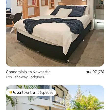
Condominio en Newcastle
Calificación p
4.97 (78)
Los Laneway Lodgings
Favorito entre huéspedes
De los mejores en Favorito entre huéspedes