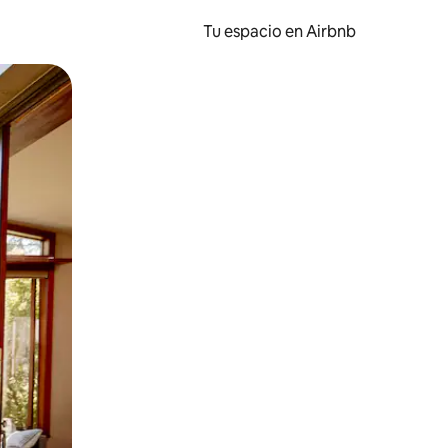
Tu espacio en Airbnb
ien tocando y deslizando la pantalla.