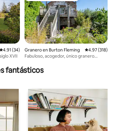
Calificación promedio: 4.91 de 5; 34 evaluaciones
4.91 (34)
Granero en Burton Fleming
Calificación promedio: 
4.97 (318)
siglo XVII
Fabuloso, acogedor, único granero
iones
convertido.
s fantásticos