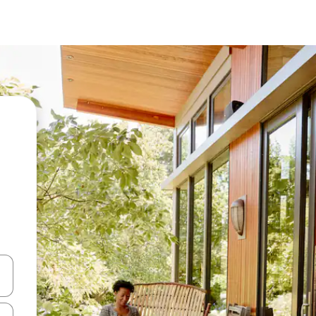
vegar usando las teclas de las flechas hacia arriba y hacia abajo, o b