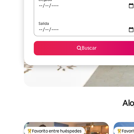
Salida
Buscar
Alo
Favorito entre huéspedes
Favor
De los mejores en Favorito entre huéspedes
De los m