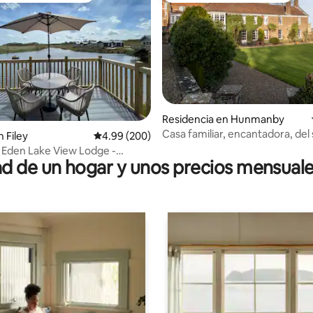
4.87 de 5; 191 evaluaciones
Residencia en Hunmanby
Casa familiar, encantadora, del 
 Filey
Calificación promedio: 4.99 de 5; 200 evaluac
4.99 (200)
 Eden Lake View Lodge -
 de un hogar y unos precios mensuale
Playa/E.V