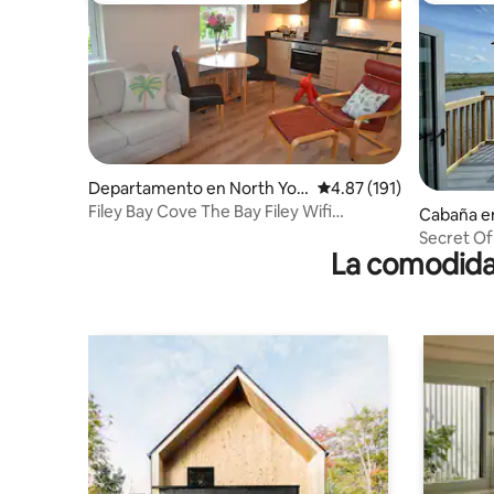
Departamento en North Yor
Calificación promedio: 
4.87 (191)
kshire
Filey Bay Cove The Bay Filey Wifi
Cabaña en
Mascotas Piscina Gimnasio
Secret Of
La comodidad
Mascotas/