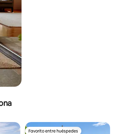
zona
Favorito entre huéspedes
Favorito entre huéspedes