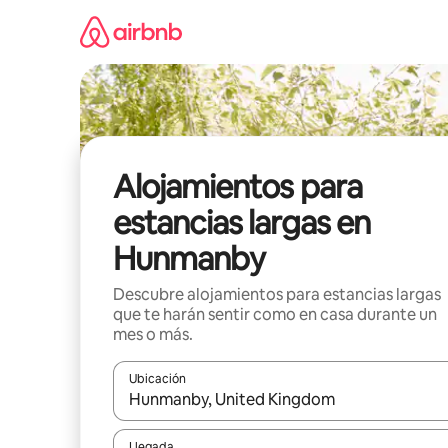
Ir
al
contenido
Alojamientos para
estancias largas en
Hunmanby
Descubre alojamientos para estancias largas
que te harán sentir como en casa durante un
mes o más.
Ubicación
Cuando los resultados estén disponibles, podrás na
Llegada