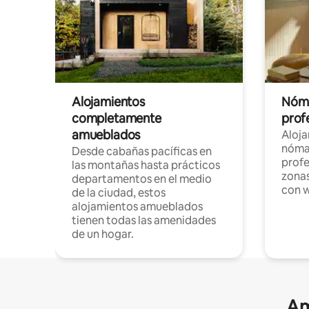
Alojamientos
Nóma
completamente
profe
amueblados
Aloj
nómad
Desde cabañas pacíficas en
profe
las montañas hasta prácticos
zonas
departamentos en el medio
con w
de la ciudad, estos
alojamientos amueblados
tienen todas las amenidades
de un hogar.
Am