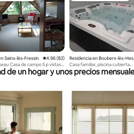
 4.92 de 5; 26 evaluaciones
n Sains-lès-Fressin
Calificación promedio: 4.96 de 5; 82 evaluac
4.96 (82)
Residencia en Boubers-lès-He
ond
iseau Casa de campo 5 p vistas
Casa familiar, piscina cubierta
 de un hogar y unos precios mensuale
as a los bosques
climatizada, jacuzzi.