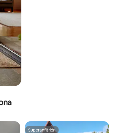
zona
Superanfitrión
re huéspedes
Superanfitrión