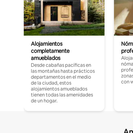
Alojamientos
Nóma
completamente
profe
amueblados
Aloj
nómad
Desde cabañas pacíficas en
profe
las montañas hasta prácticos
zonas
departamentos en el medio
con w
de la ciudad, estos
alojamientos amueblados
tienen todas las amenidades
de un hogar.
Am