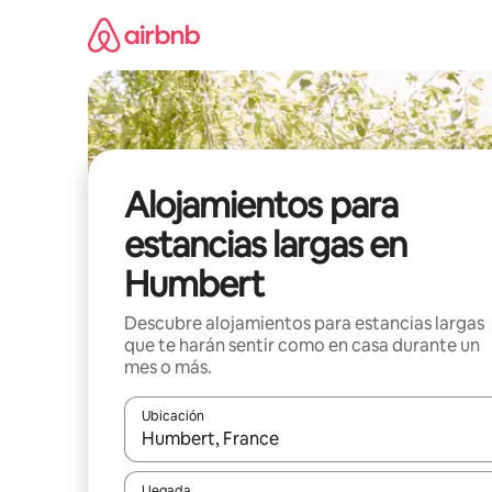
Ir
al
contenido
Alojamientos para
estancias largas en
Humbert
Descubre alojamientos para estancias largas
que te harán sentir como en casa durante un
mes o más.
Ubicación
Cuando los resultados estén disponibles, podrás na
Llegada