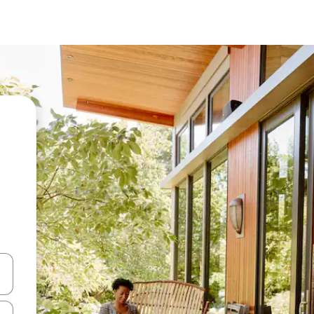
vegar usando las teclas de las flechas hacia arriba y hacia abajo, o b