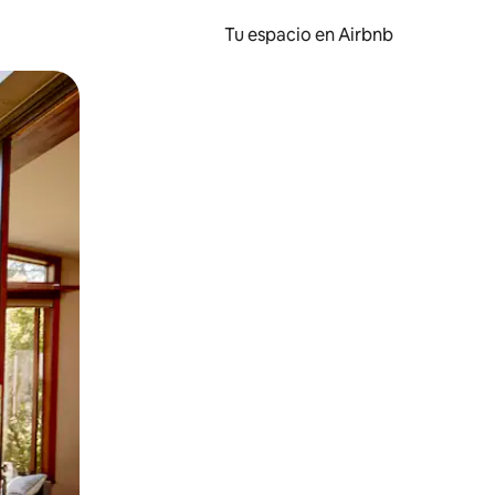
Tu espacio en Airbnb
ien tocando y deslizando la pantalla.