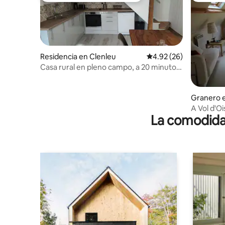
Residencia en Clenleu
Calificación promedio:
4.92 (26)
Casa rural en pleno campo, a 20 minutos
del mar
Granero e
A Vol d'O
La comodidad
panorámic