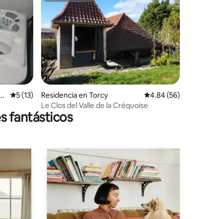
iones
sm
Calificación promedio: 5 de 5; 13 evaluaciones
5 (13)
Residencia en Torcy
Calificación promedio:
4.84 (56)
Le Clos del Valle de la Créquoise
s fantásticos