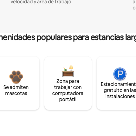
velocidad y área de trabajo.
a
c
enidades populares para estancias lar
Zona para
Estacionamien
Se admiten
trabajar con
gratuito en la
mascotas
computadora
instalaciones
portátil