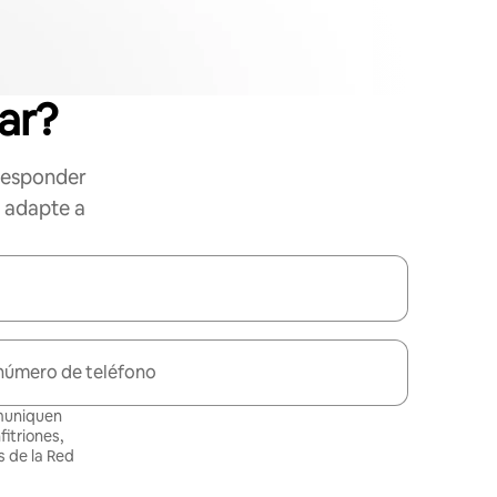
ar?
responder
e adapte a
número de teléfono
omuniquen
itriones,
 de la Red