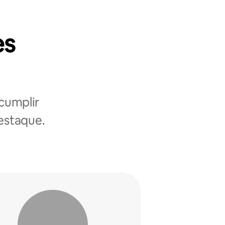
es
cumplir
destaque.