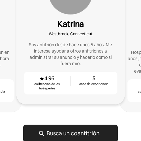
Katrina
Westbrook, Connecticut
Soy anfitrión desde hace unos 5 años. Me
interesa ayudar a otros anfitriones a
ón en
Hosp
administrar su anuncio y hacerlo como si
Ahora
años, 
fuera mío.
.
eva
4.96
5
calificación de los
años de experiencia
huéspedes
ncia
ca
Busca un coanfitrión