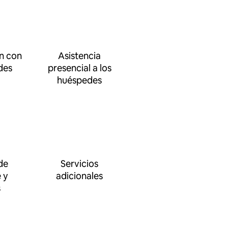
n con
Asistencia
des
presencial a los
huéspedes
de
Servicios
 y
adicionales
s