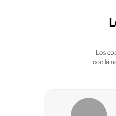
L
Los co
con la n