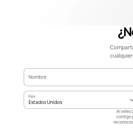
¿N
Comparte
cualquier
Nombre
País
Estados Unidos
Al selec
contigo 
reconoces 