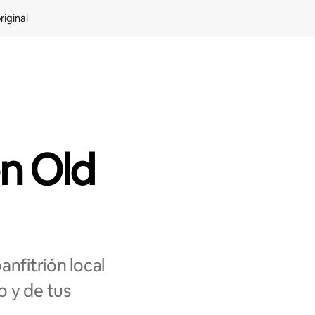
riginal
en Old
nfitrión local
o y de tus