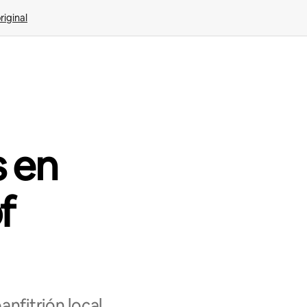
riginal
s en
f
nfitrión local