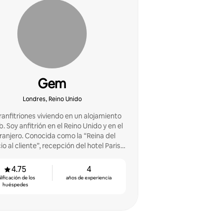
Gem
Londres, Reino Unido
anfitriones viviendo en un alojamiento
. Soy anfitrión en el Reino Unido y en el
ranjero. Conocida como la “Reina del
io al cliente”, recepción del hotel Paris.
e 17 años en marketing. 3 Favoritos de
los huéspedes.
4.75
4
lificación de los
años de experiencia
huéspedes