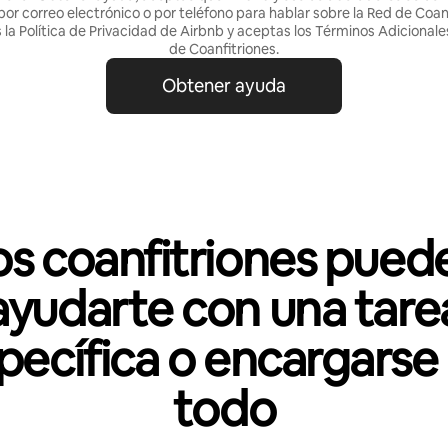
por correo electrónico o por teléfono para hablar sobre la Red de Coanf
la Política de
Privacidad de Airbnb
y aceptas los
Términos Adicionales
de Coanfitriones
.
Obtener ayuda
os coanfitriones pued
ayudarte con una tare
pecífica o encargarse
todo