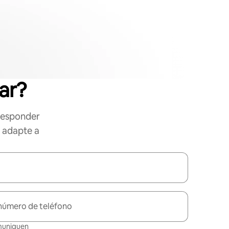
ar?
responder
e adapte a
número de teléfono
omuniquen