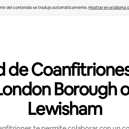
rte del contenido se tradujo automáticamente. 
Mostrar en el idioma o
 de Coanfitrione
London Borough o
Lewisham
nfitriones te permite colaborar con un coa