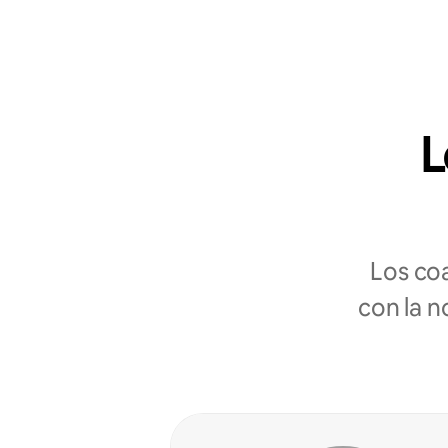
L
Los co
con la n