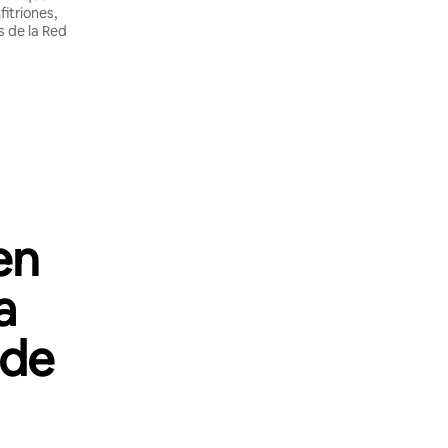
itriones,
 de la Red
en
a
 de