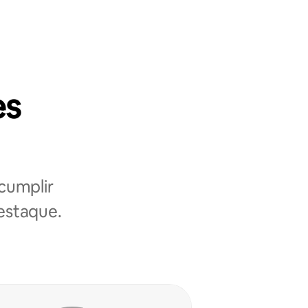
es
cumplir
destaque.