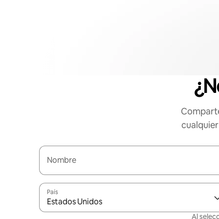
¿N
Comparte
cualquier
Nombre
País
Estados Unidos
Al selec