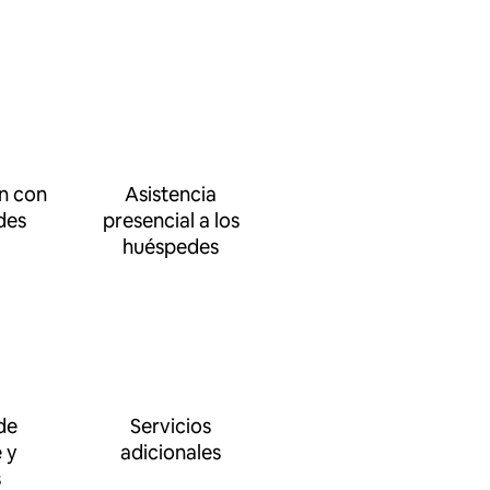
n con
Asistencia
des
presencial a los
huéspedes
de
Servicios
 y
adicionales
s