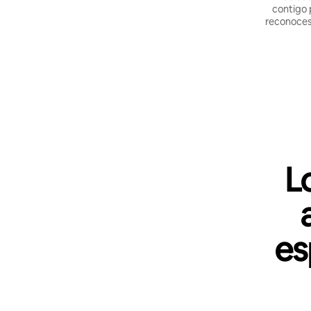
contigo 
reconoces 
L
es