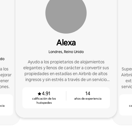
Alexa
Londres, Reino Unido
ido
Ayudo a los propietarios de alojamientos
elegantes y llenos de carácter a convertir sus
a los
Super
propiedades en estadías en Airbnb de altos
mejorar
Airbnb
ingresos y sin estrés a través de un servicio
tener
ext
completo de coanfitrión.
ones.
servic
Más d
4.91
14
calificación de los
años de experiencia
huéspedes
ncia
ca