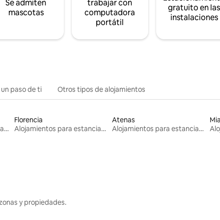
Se admiten
trabajar con
gratuito en la
mascotas
computadora
instalaciones
portátil
 un paso de ti
Otros tipos de alojamientos
Florencia
Atenas
Mi
Alojamientos para estancias largas
Alojamientos para estancias largas
Alojamientos para estancias largas
zonas y propiedades.