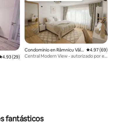
Condominio en Râmnicu Vâlc
Calificación promedio:
4.97 (69)
ea
Central Modern View - autorizado por el
Calificación promedio: 4.93 de 5; 29 evaluaciones
4.93 (29)
Ministerio de Turismo
iones
s fantásticos