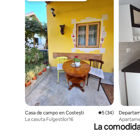
Casa de campo en Costești
Calificación promed
5 (34)
Departam
La casuta Fulgestilor16
Apartamen
La comodidad