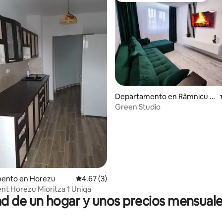
Departamento en Râmnicu V
âlcea
Green Studio
io: 5 de 5; 34 evaluaciones
ento en Horezu
Calificación promedio: 4.67 de 5; 3 evaluac
4.67 (3)
t Horezu Mioritza 1 Uniqa
 de un hogar y unos precios mensuale