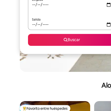
Salida
Buscar
Alo
Favorito entre huéspedes
De los mejores en Favorito entre huéspedes