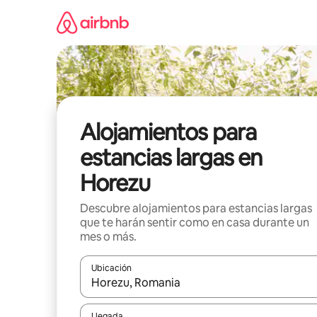
Ir
al
contenido
Alojamientos para
estancias largas en
Horezu
Descubre alojamientos para estancias largas
que te harán sentir como en casa durante un
mes o más.
Ubicación
Cuando los resultados estén disponibles, podrás na
Llegada