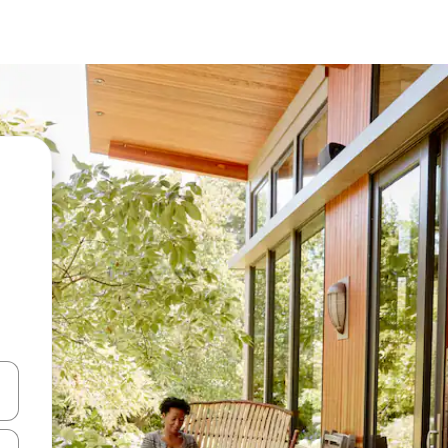
vegar usando las teclas de las flechas hacia arriba y hacia abajo, o b