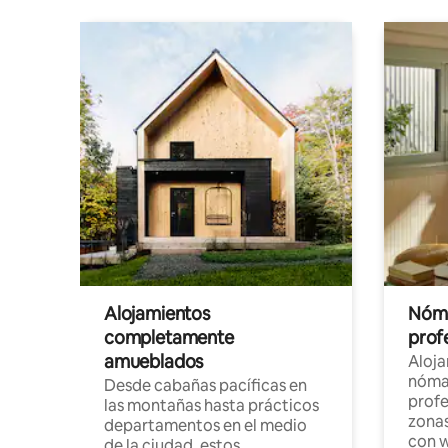
Alojamientos
Nóma
completamente
profe
amueblados
Aloj
nómad
Desde cabañas pacíficas en
profe
las montañas hasta prácticos
zonas
departamentos en el medio
con w
de la ciudad, estos