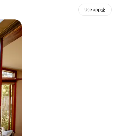
Use app
ien tocando y deslizando la pantalla.